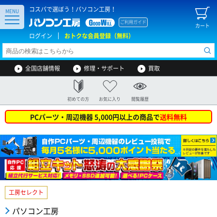
コスパで選ぼう！パソコン工房！
MENU
ご利用ガイド
カート
ログイン
おトクな会員登録（無料）
全国店舗情報
修理・サポート
買取
初めての方
お気に入り
閲覧履歴
PCパーツ・周辺機器 5,000円以上の商品で
送料無料
工房セレクト
パソコン工房