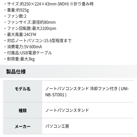
・サイズ:約250×224×43mm (WDH) ※折り畳み時
・重量:約925g
・ファン数:2
・ファンサイズ:直径約80mm
・ファン回転数:最大2100rpm
・最大風量:24CFM
・対応ノートパソコン:15.6型程度まで
・消費電力:5V 600mA
・付属品:USB電源ケーブル
・耐荷重:最大3kg
製品仕様
ノートパソコンスタンド 冷却ファン付き ( UNI-
モデル名
NB-STD01 )
ノートパソコンスタンド
種類
パソコン工房
メーカー