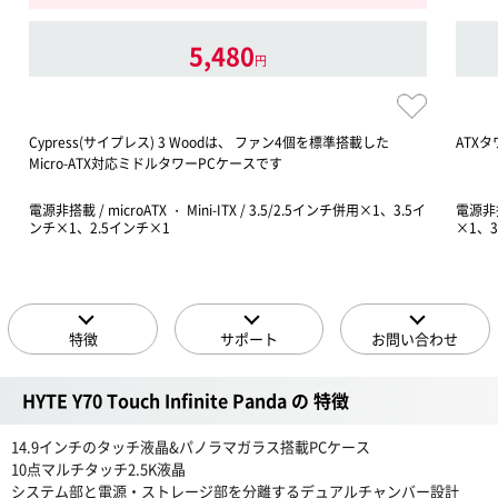
5,480
円
Cypress(サイプレス) 3 Woodは、 ファン4個を標準搭載した
ATX
Micro-ATX対応ミドルタワーPCケースです
電源非搭載 / microATX ・ Mini-ITX / 3.5/2.5インチ併用×1、3.5イ
電源非搭載
ンチ×1、2.5インチ×1
×1、3
特徴
サポート
お問い合わせ
HYTE Y70 Touch Infinite Panda の 特徴
14.9インチのタッチ液晶&パノラマガラス搭載PCケース
10点マルチタッチ2.5K液晶
システム部と電源・ストレージ部を分離するデュアルチャンバー設計