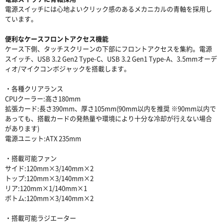
電源スイッチには心地よいクリック感のあるメカニカルの青軸を採用し
ています。
便利なケースフロントアクセス機能
ケース下側、タッチスクリーンの下部にフロントアクセスを集約。電源
スイッチ、USB 3.2 Gen2 Type-C、USB 3.2 Gen1 Type-A、3.5mmオーデ
ィオ/マイクコンボジャックを搭載します。
・各種クリアランス
CPUクーラー:高さ180mm
拡張カード:長さ390mm、厚さ105mm(90mm以内を推奨 ※90mm以内で
あっても、搭載カードの発熱量や環境により十分な冷却が行えない場合
があります)
電源ユニット:ATX 235mm
・搭載可能ファン
サイド:120mm×3/140mm×2
トップ:120mm×3/140mm×2
リア:120mm×1/140mm×1
ボトム:120mm×3/140mm×2
・搭載可能ラジエーター