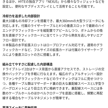
きるほか、HYTEの独自アプリ「NEXUS」から様々なウィジェットなどを
設定し、便利なサブディスプレイとして活用することも可能です。
冷却力を追求した内部設計
最大10基もの冷却ファンを搭載でき、最大360mmの大型ラジエータにも
対応します。付属のライザーケーブルと4つの垂直スロットで最新のハイ
エンドグラフィックカードを縦配置でアピールしつつ、ボトムからの吸
気を直接グラフィックカードに当ててトップから熱気を逃しやすいエア
フロー設計です。
※本製品の水平拡張スロットはロープロファイル対応です。通常のグラ
フィックカードなど、フルサイズの拡張カードは付属のライザーケーブ
ルにより垂直スロットの方に搭載します。
組み立てやすさに配慮した内部構造
ドライブトレイ2台はケース背面から直接アクセスでき、ストレージの交
換やバックアップを手軽に行なえます。幅広のデュアルチャンバー設計
でファンやグラフィックカードなどのライティングはフルに見せつけつ
つ、各種ケーブル類はマザーボード裏の巨大な裏配線スペースとL字型ラ
バーグロメットにより目立たずに格納できます。裏配線スペースには多
数のケーブルホールのほかベルクロテープを底面に搭載し、頻繁に再配
線する場合もケーブルマネジメントが簡単です。
電源スイッチに青軸採用