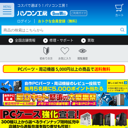
コスパで選ぼう！パソコン工房！
MENU
ご利用ガイド
カート
ログイン
おトクな会員登録（無料）
全国店舗情報
修理・サポート
買取
初めての方
お気に入り
閲覧履歴
PCパーツ・周辺機器 5,000円以上の商品で
送料無料