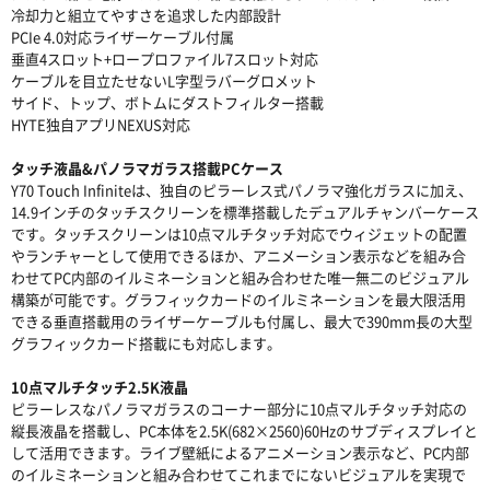
冷却力と組立てやすさを追求した内部設計
PCIe 4.0対応ライザーケーブル付属
垂直4スロット+ロープロファイル7スロット対応
ケーブルを目立たせないL字型ラバーグロメット
サイド、トップ、ボトムにダストフィルター搭載
HYTE独自アプリNEXUS対応
タッチ液晶&パノラマガラス搭載PCケース
Y70 Touch Infiniteは、独自のピラーレス式パノラマ強化ガラスに加え、
14.9インチのタッチスクリーンを標準搭載したデュアルチャンバーケース
です。タッチスクリーンは10点マルチタッチ対応でウィジェットの配置
やランチャーとして使用できるほか、アニメーション表示などを組み合
わせてPC内部のイルミネーションと組み合わせた唯一無二のビジュアル
構築が可能です。グラフィックカードのイルミネーションを最大限活用
できる垂直搭載用のライザーケーブルも付属し、最大で390mm長の大型
グラフィックカード搭載にも対応します。
10点マルチタッチ2.5K液晶
ピラーレスなパノラマガラスのコーナー部分に10点マルチタッチ対応の
縦長液晶を搭載し、PC本体を2.5K(682×2560)60Hzのサブディスプレイと
して活用できます。ライブ壁紙によるアニメーション表示など、PC内部
のイルミネーションと組み合わせてこれまでにないビジュアルを実現で