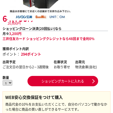
64,799
円
20,000円
ショッピングローン決済(
20
回払い)なら
月々
3,200
円
三井住友カード ショッピングクレジットなら48回まで金利0%
獲得ポイント内訳
ポイント：
294ポイント
出荷予定
在庫状況
出荷元
ご注文日の翌日から2～3週間後
お取り寄せ
物流倉庫(自社)
数量
ショッピングカートに入れる
WEB安心交換保証をつけて購入
商品代金の10％をお支払いただくことで、自分のパソコンで動かなか
った場合に商品の買い直しができるサービスです。