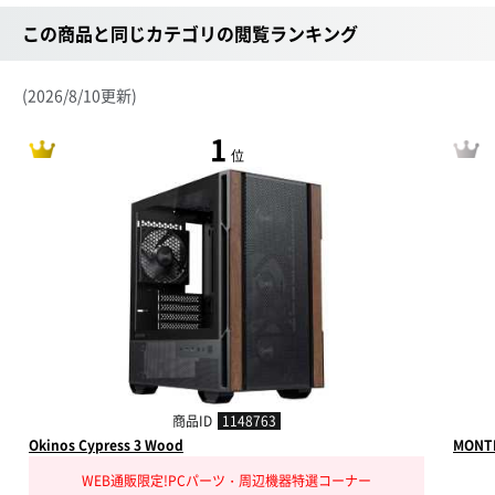
この商品と同じカテゴリの閲覧ランキング
(2026/8/10更新)
1
位
商品ID
1148763
Okinos Cypress 3 Wood
MONTE
WEB通販限定!PCパーツ・周辺機器特選コーナー