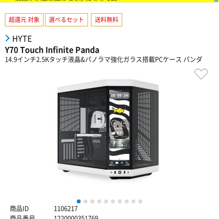
超還元 対象
選べるセット
送料無料
HYTE
Y70 Touch Infinite Panda
14.9インチ2.5Kタッチ液晶&パノラマ強化ガラス搭載PCケース パンダ
1
2
3
4
5
6
7
8
9
10
商品ID
1106217
商品番号
1220000351769