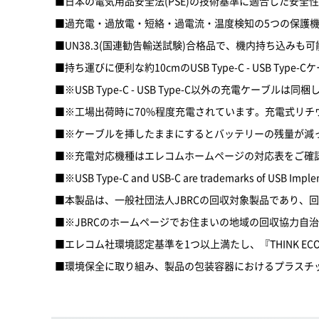
■日本の電気用品安全法(PSE)の技術基準に適合した安全
■過充電・過放電・短絡・過電流・温度検知の5つの保護
■UN38.3(国連勧告輸送試験)合格品で、機内持ち込みも
■持ち運びに便利な約10cmのUSB Type-C - USB Typ
■※USB Type-C - USB Type-C以外の充電ケー
■※工場出荷時に70%程度充電されています。充電式リ
■※ケーブルを挿したままにするとバッテリーの残量が減
■※充電対応機種はエレコムホームページの対応表をご確
■※USB Type-C and USB-C are trademarks of USB Imple
■本製品は、一般社団法人JBRCの回収対象製品であり、
■※JBRCのホームページでお住まいの地域の回収協力自
■エレコム社環境認定基準を1つ以上満たし、『THINK EC
■環境保全に取り組み、製品の包装容器におけるプラスチ