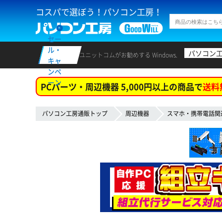
コスパで選ぼう！パソコン工房！
セー
ル・
パソコン
ユニットコムがお勧めする Windows.
キャ
ンペ
ーン
PCパーツ・周辺機器 5,000円以上の商品で
送料
パソコン工房通販トップ
周辺機器
スマホ・携帯電話関