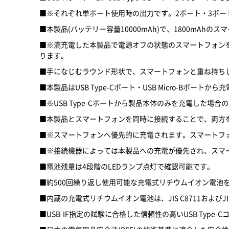
■※それぞれ単ポート使用時の出力です。2ポート・3ポ
■本製品(バッテリー容量10000mAh)で、1800mAhの
■※満充電した本製品で電源オフの状態のスマートフォン
ります。
■手になじむラウンド形状で、スマートフォンと重ね持ち
■本製品はUSB Type-Cポート・USB Micro-Bポート
■※USB Type-Cポートから製品本体のみを充電した
■本製品とスマートフォンを同時に接続することで、両方を
■※スマートフォンへ優先的に充電されます。スマートフ
■※接続機器によっては本製品への充電が優先され、スマ
■電池残量は4段階のLEDランプ点灯で確認可能です。
■約500回繰り返し使用可能な充電式リチウムイオン電池
■内蔵の充電式リチウムイオン電池は、JIS C8711およびJIS
■USB-IF指定の試験に合格した信頼性の高いUSB Typ