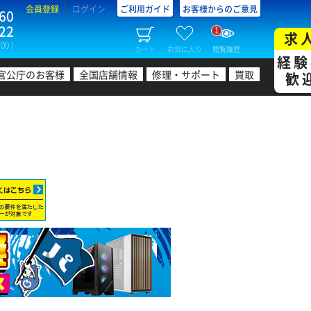
会員登録
ログイン
ご利用ガイド
お客様からのご意見
60
22
1
求
00 )
カート
お気に入り
閲覧履歴
経験
官公庁のお客様
全国店舗情報
修理・サポート
買取
歓