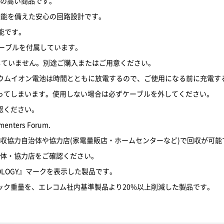
性の高い商品です。
機能を備えた安心の回路設計です。
可能です。
e-Cケーブルを付属しています。
ブルは同梱していません。別途ご購入またはご用意ください。
チウムイオン電池は時間とともに放電するので、ご使用になる前に充電す
ってしまいます。使用しない場合は必ずケーブルを外してください。
認ください。
menters Forum.
回収協力自治体や協力店(家電量販店・ホームセンターなど)で回収が可能
治体・協力店をご確認ください。
OLOGY』マークを表示した製品です。
ック重量を、エレコム社内基準製品より20%以上削減した製品です。