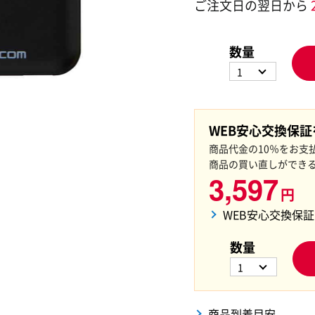
ご注文日の翌日から
数量
1
WEB安心交換保
商品代金の10％をお支
商品の買い直しができ
3,597
円
WEB安心交換保
数量
1
商品到着目安