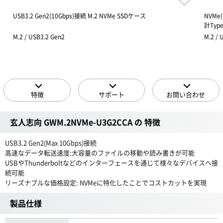
USB3.2 Gen2(10Gbps)接続 M.2 NVMe SSDケース
NVMe
計Typ
M.2 / USB3.2 Gen2
M.2 / 
特徴
サポート
お問い合わせ
玄人志向 GWM.2NVMe-U3G2CCA の 特徴
USB3.2 Gen2(Max 10Gbps)接続
高速なデータ転送速度:大容量のファイルの移動や読み書きが可能
USBやThunderboltなどのインターフェースを通じて様々なデバイスへ接
続可能
リーズナブルな価格設定: NVMeに特化したことでコストカットを実現
製品仕様