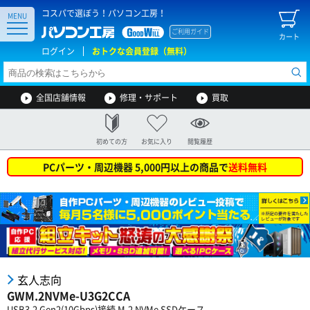
コスパで選ぼう！パソコン工房！
MENU
ご利用ガイド
カート
ログイン
おトクな会員登録（無料）
全国店舗情報
修理・サポート
買取
初めての方
お気に入り
閲覧履歴
PCパーツ・周辺機器 5,000円以上の商品で
送料無料
玄人志向
GWM.2NVMe-U3G2CCA
USB3.2 Gen2(10Gbps)接続 M.2 NVMe SSDケース