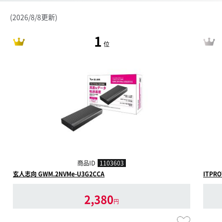
(2026/8/8更新)
1
位
商品ID
1103603
玄人志向 GWM.2NVMe-U3G2CCA
ITPRO
2,380
円