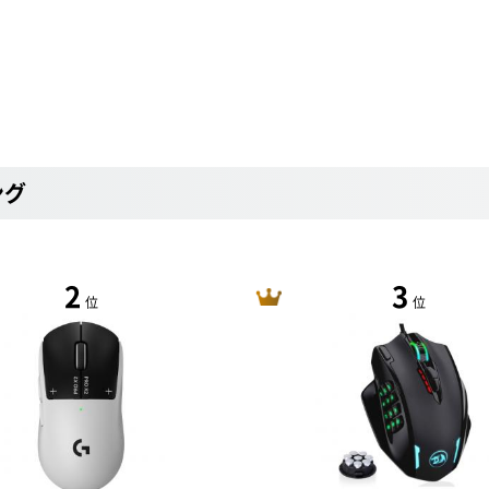
ング
2
3
位
位