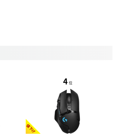
4
位
値下げ