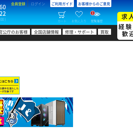
会員登録
ログイン
ご利用ガイド
お客様からのご意見
60
22
1
求
00 )
カート
お気に入り
閲覧履歴
経験
官公庁のお客様
全国店舗情報
修理・サポート
買取
歓