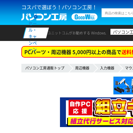
コスパで選ぼう！パソコン工房！
セー
ル・
パソコン
ユニットコムがお勧めする Windows.
キャ
ンペ
ーン
PCパーツ・周辺機器 5,000円以上の商品で
送料
パソコン工房通販トップ
周辺機器
入力機器
マウ