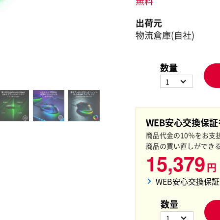
無料
出荷元
物流倉庫(自社)
数量
1
WEB安心交換保
商品代金の10％をお支
商品の買い直しができ
15,379
円
WEB安心交換保
数量
1