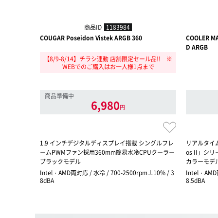
商品ID
1183984
COUGAR Poseidon Vistek ARGB 360
COOLER MAS
D ARGB
【8/9-8/14】チラシ連動 店舗限定セール品!! ※
WEBでのご購入はお一人様1点まで
商品準備中
6,980
円
1.9 インチデジタルディスプレイ搭載 シングルフレ
リアルタイム表
ームPWMファン採用360mm簡易水冷CPUクーラー
os II」
ブラックモデル
カラーモデ
Intel・AMD両対応 / 水冷 / 700-2500rpm±10% / 3
Intel・AMD
8dBA
8.5dBA