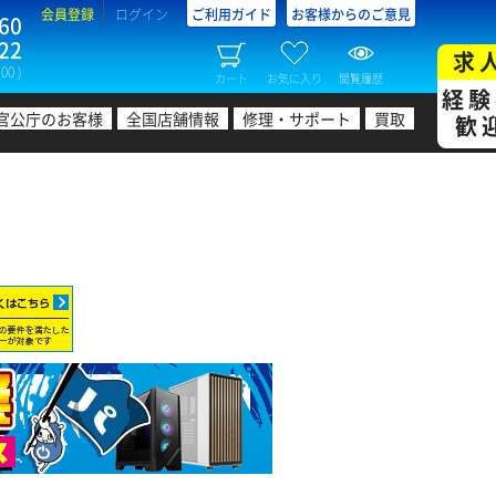
会員登録
ログイン
ご利用ガイド
お客様からのご意見
60
22
求
00 )
カート
お気に入り
閲覧履歴
経験
官公庁のお客様
全国店舗情報
修理・サポート
買取
歓