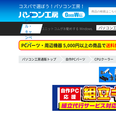
コスパで選ぼう！パソコン工房！
セー
ル・
パソコン
ユニットコムがお勧めする Windows.
キャ
ンペ
ーン
PCパーツ・周辺機器 5,000円以上の商品で
送料
パソコン工房通販トップ
自作PCパーツ
CPUクーラー