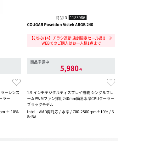
商品ID
1183986
COUGAR Poseidon Vistek ARGB 240
Noctua NL
【8/9-8/14】チラシ連動 店舗限定セール品!! ※
WEBでのご購入はお一人様1点まで
超還元 対
商品準備中
5,980
円
ミラーレンズ
1.9 インチデジタルディスプレイ搭載 シングルフレ
Noctu
クーラー
ームPWMファン採用240mm簡易水冷CPUクーラー
「NL-LC
ブラックモデル
rpm ± 10%
Intel・AMD両対応 / 水冷 / 700-2500rpm±10% / 3
Intel・AMD
8dBA