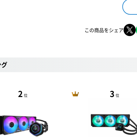
この商品をシェア
ング
2
3
位
位