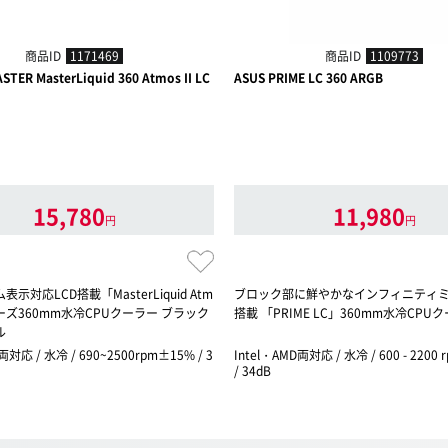
商品ID
1171469
商品ID
1109773
TER MasterLiquid 360 Atmos II LC
ASUS PRIME LC 360 ARGB
15,780
11,980
円
円
示対応LCD搭載「MasterLiquid Atm
ブロック部に鮮やかなインフィニティ
シリーズ360mm水冷CPUクーラー ブラック
搭載 「PRIME LC」360mm水冷CPU
ル
両対応 / 水冷 / 690~2500rpm±15% / 3
Intel・AMD両対応 / 水冷 / 600 - 2200 
/ 34dB