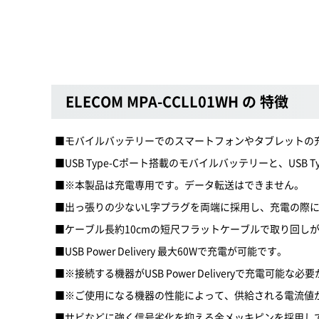
ELECOM MPA-CCLL01WH の 特徴
■モバイルバッテリーでのスマートフォンやタブレットの充電に!充電専
■USB Type-Cポート搭載のモバイルバッテリーと、US
■※本製品は充電専用です。データ転送はできません。
■出っ張りの少ないL字プラグを両端に採用し、充電の際
■ケーブル長約10cmの短尺フラットケーブルで取り回し
■USB Power Delivery 最大60Wで充電が可能です。
■※接続する機器がUSB Power Deliveryで充電可能な
■※ご使用になる機器の性能によって、供給される電流値
■サビなどに強く信号劣化を抑える金メッキピンを採用し