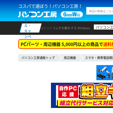
コスパで選ぼう！パソコン工房！
セー
ル・
パソコン
ユニットコムがお勧めする Windows.
キャ
ンペ
ーン
PCパーツ・周辺機器 5,000円以上の商品で
送料
パソコン工房通販トップ
周辺機器
スマホ・携帯電話関