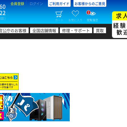
会員登録
ログイン
ご利用ガイド
お客様からのご意見
60
22
1
求
00 )
カート
お気に入り
閲覧履歴
経験
官公庁のお客様
全国店舗情報
修理・サポート
買取
歓