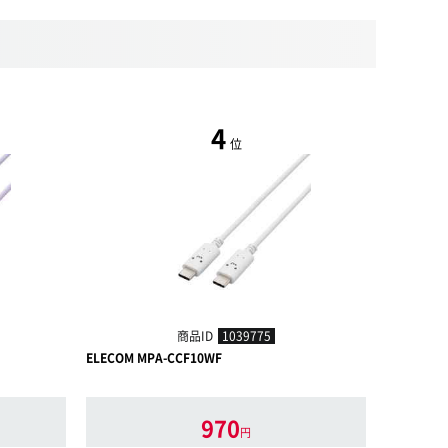
4
位
商品ID
1039775
ELECOM MPA-CCF10WF
ELECOM M
970
円