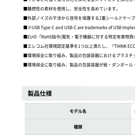
■難燃性の素材を使用し、安全性を高めています。
■外部ノイズの干渉から信号を保護する2重シールドケー
■※USB Type-C and USB-C are trademarks of USB Impl
■EUの「RoHS指令(電気・電子機器に対する特定有害物質
■エレコム社環境認定基準を1つ以上満たし、『THINK EC
■環境保全に取り組み、製品の包装容器におけるプラスチ
■環境保全に取り組み、製品の包装容器が紙・ダンボール
製品仕様
モデル名
種類