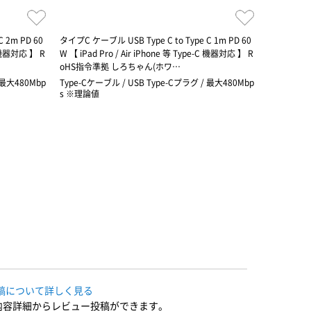
 2m PD 60
タイプC ケーブル USB Type C to Type C 1m PD 60
USB Type
-C 機器対応 】 R
W 【 iPad Pro / Air iPhone 等 Type-C 機器対応 】 R
elivery
oHS指令準拠 しろちゃん(ホワ…
 最大480Mbp
Type-Cケーブル / USB Type-Cプラグ / 最大480Mbp
Type-Cケ
s ※理論値
稿について詳しく見る
内容詳細からレビュー投稿ができます。