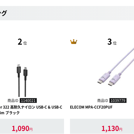
ング
2
3
位
位
商品ID
1140021
商品ID
1039779
ker 322 高耐久ナイロン USB-C & USB-C
ELECOM MPA-CCF20PUF
8m ブラック
1,090
1,130
円
円