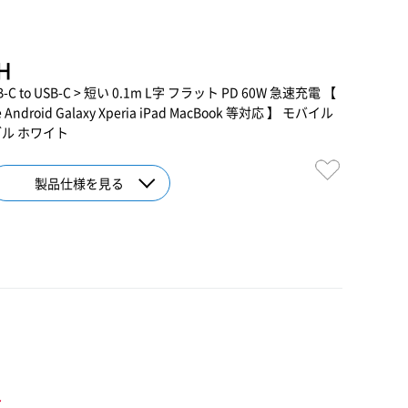
H
B-C to USB-C > 短い 0.1m L字 フラット PD 60W 急速充電 【
droid Galaxy Xperia iPad MacBook 等対応 】 モバイル
ブル ホワイト
製品仕様を見る
ト