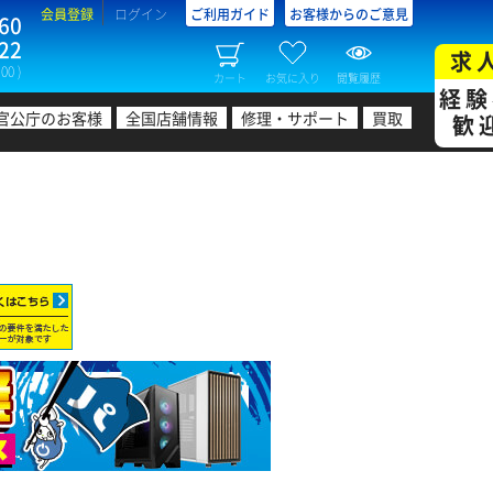
会員登録
ログイン
ご利用ガイド
お客様からのご意見
60
22
求
00 )
カート
お気に入り
閲覧履歴
経験
官公庁のお客様
全国店舗情報
修理・サポート
買取
歓