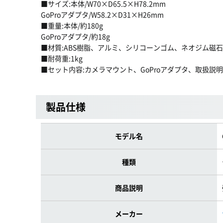
■サイズ:本体/W70×D65.5×H78.2mm
GoProアダプタ/W58.2×D31×H26mm
■重量:本体/約180g
GoProアダプタ/約18g
■材質:ABS樹脂、アルミ、シリコーンゴム、ネオジム磁石
■耐荷重:1kg
■セット内容:カメラマウント、GoProアダプタ、取扱説
製品仕様
モデル名
種類
商品説明
メーカー