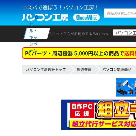
コスパで選ぼう！パソコン工房！
セー
ル・
パソコン
ユニットコムがお勧めする Windows.
キャ
ンペ
ーン
PCパーツ・周辺機器 5,000円以上の商品で
送料
パソコン工房通販トップ
周辺機器
パソコン関連商品