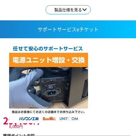
製品仕様を見る
サポートサービスeチケット
29,480
円
8,000円
獲得ポイント内訳