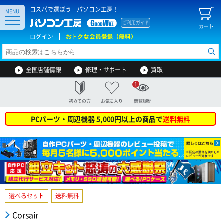
コスパで選ぼう！パソコン工房！
MENU
ご利用ガイド
カート
ログイン
おトクな会員登録（無料）
全国店舗情報
修理・サポート
買取
1
初めての方
お気に入り
閲覧履歴
PCパーツ・周辺機器 5,000円以上の商品で
送料無料
選べるセット
送料無料
Corsair