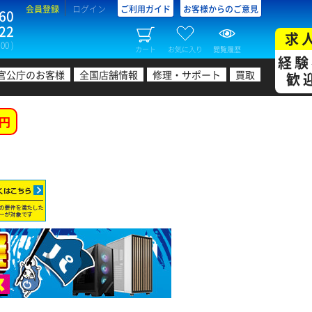
会員登録
ログイン
ご利用ガイド
お客様からのご意見
60
22
求
00 )
カート
お気に入り
閲覧履歴
経験
官公庁のお客様
全国店舗情報
修理・サポート
買取
歓
円