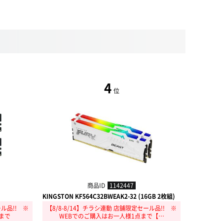
4
位
商品ID
1142447
KINGSTON KF564C32BWEAK2-32 (16GB 2枚組)
KOWIN KW
ール品!! ※
【8/8-8/14】チラシ連動 店舗限定セール品!! ※
【8/8-
まで
WEBでのご購入はお一人様1点まで【…
W