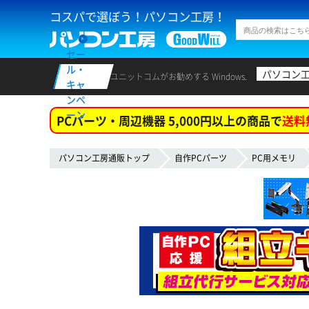
コスパで選ぼう！パソコン工房！
セー
ル・
パソコン
ユニットコムがお勧めする Windows.
キャ
ンペ
ーン
PCパーツ・周辺機器 5,000円以上の商品で
送料
パソコン工房通販トップ
自作PCパーツ
PC用メモリ