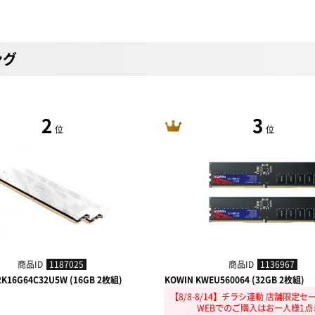
ング
2
3
位
位
商品ID
1187025
商品ID
1136967
P2K16G64C32U5W (16GB 2枚組)
KOWIN KWEU560064 (32GB 2枚組)
【8/8-8/14】チラシ連動 店舗限定セ
WEBでのご購入はお一人様1点