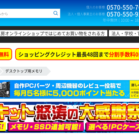
0570-550-7
個人のお客様
0570-550-9
法人・個人事業主のお客様
年中無休 ( 10:00 ～ 18:
工房オンラインショップではじめてお買い物をされる方
法人・学校・
無料
ショッピングクレジット最長48回まで
分割手数料0
デスクトップ用メモリ