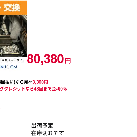
80,380
円
4
回払い)なら月々
3,300
円
グクレジットなら48回まで金利0%
ト
出荷予定
在庫切れです