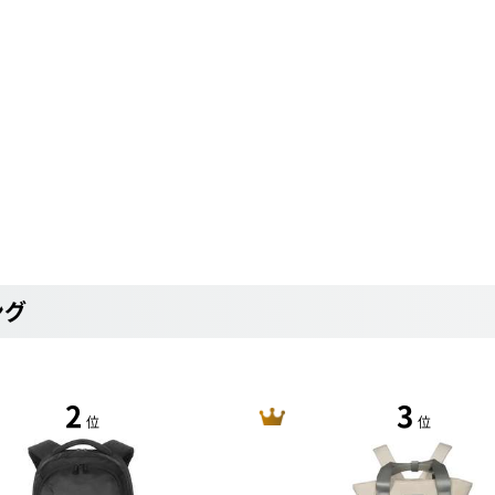
ング
2
3
位
位