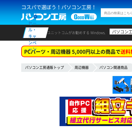
コスパで選ぼう！パソコン工房！
セー
ル・
パソコン
ユニットコムがお勧めする Windows.
キャ
ンペ
ーン
PCパーツ・周辺機器 5,000円以上の商品で
送料
パソコン工房通販トップ
周辺機器
パソコン関連商品