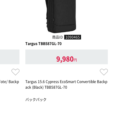
商品ID
1090465
Targus TBB587GL-70
Targus T
9,980
円
 Tote/ Backp
Targus 15.6 Cypress EcoSmart Convertible Backp
Targus Avi
ack (Black) TBB587GL-70
ack, Midn
バックパック
バックパッ