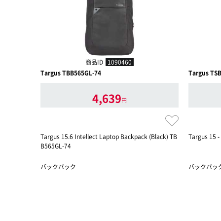
商品ID
1090460
Targus TBB565GL-74
Targus TS
4,639
円
Targus 15.6 Intellect Laptop Backpack (Black) TB
Targus 15 
B565GL-74
バックパック
バックパッ