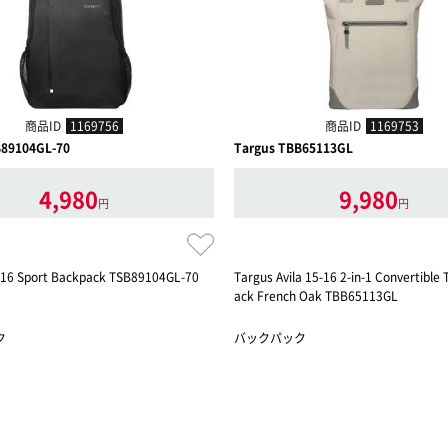
商品ID
1169756
商品ID
1169753
B89104GL-70
Targus TBB65113GL
4,980
9,980
円
円
- 16 Sport Backpack TSB89104GL-70
Targus Avila 15-16 2-in-1 Convertible
ack French Oak TBB65113GL
ク
バックパック