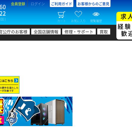
会員登録
ログイン
ご利用ガイド
お客様からのご意見
60
22
求
00 )
カート
お気に入り
閲覧履歴
経験
官公庁のお客様
全国店舗情報
修理・サポート
買取
歓