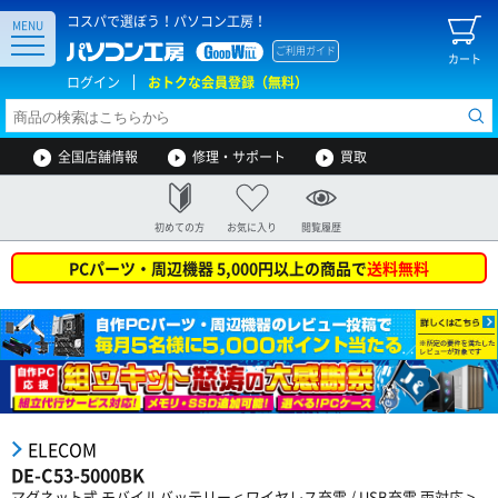
コスパで選ぼう！パソコン工房！
MENU
ご利用ガイド
カート
ログイン
おトクな会員登録（無料）
全国店舗情報
修理・サポート
買取
初めての方
お気に入り
閲覧履歴
PCパーツ・周辺機器 5,000円以上の商品で
送料無料
ELECOM
DE-C53-5000BK
マグネット式 モバイルバッテリー < ワイヤレス充電 / USB充電 両対応 >