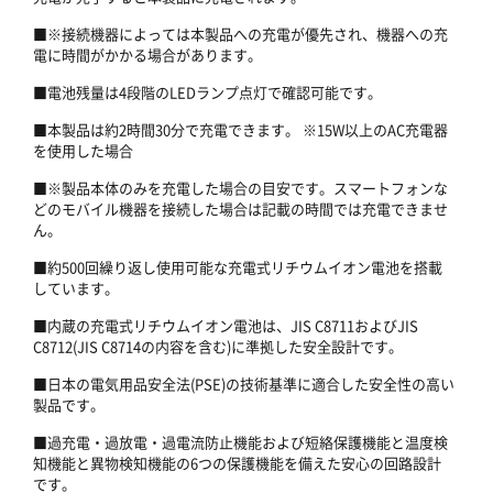
■※接続機器によっては本製品への充電が優先され、機器への充
電に時間がかかる場合があります。
■電池残量は4段階のLEDランプ点灯で確認可能です。
■本製品は約2時間30分で充電できます。 ※15W以上のAC充電器
を使用した場合
■※製品本体のみを充電した場合の目安です。スマートフォンな
どのモバイル機器を接続した場合は記載の時間では充電できませ
ん。
■約500回繰り返し使用可能な充電式リチウムイオン電池を搭載
しています。
■内蔵の充電式リチウムイオン電池は、JIS C8711およびJIS
C8712(JIS C8714の内容を含む)に準拠した安全設計です。
■日本の電気用品安全法(PSE)の技術基準に適合した安全性の高い
製品です。
■過充電・過放電・過電流防止機能および短絡保護機能と温度検
知機能と異物検知機能の6つの保護機能を備えた安心の回路設計
です。