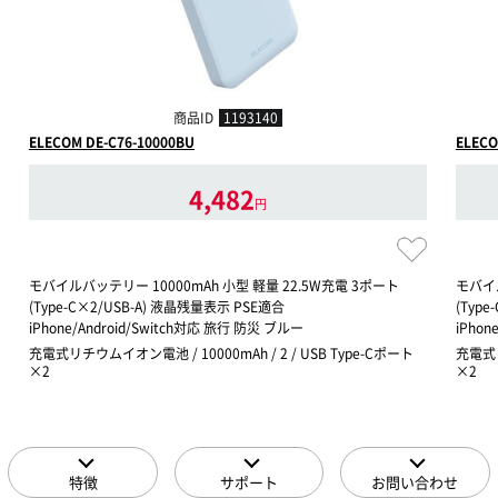
商品ID
1193140
ELECOM DE-C76-10000BU
ELECO
4,482
円
モバイルバッテリー 10000mAh 小型 軽量 22.5W充電 3ポート
モバイル
(Type-C×2/USB-A) 液晶残量表示 PSE適合
(Typ
iPhone/Android/Switch対応 旅行 防災 ブルー
iPho
充電式リチウムイオン電池 / 10000mAh / 2 / USB Type-Cポート
充電式リ
×2
×2
特徴
サポート
お問い合わせ