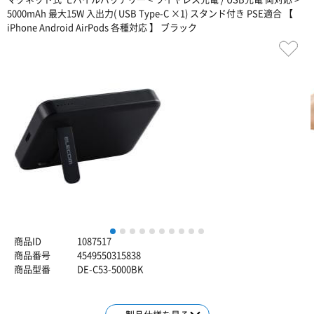
5000mAh 最大15W 入出力( USB Type-C ×1) スタンド付き PSE適合 【
iPhone Android AirPods 各種対応 】 ブラック
1
2
3
4
5
6
7
8
9
10
商品ID
1087517
商品番号
4549550315838
商品型番
DE-C53-5000BK