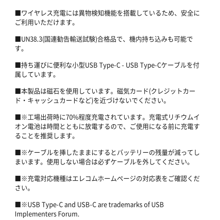
■ワイヤレス充電には異物検知機能を搭載しているため、安全に
ご利用いただけます。
■UN38.3(国連勧告輸送試験)合格品で、機内持ち込みも可能で
す。
■持ち運びに便利な小型USB Type-C - USB Type-Cケーブルを付
属しています。
■本製品は磁石を使用しています。磁気カード(クレジットカー
ド・キャッシュカードなど)を近づけないでください。
■※工場出荷時に70%程度充電されています。充電式リチウムイ
オン電池は時間とともに放電するので、ご使用になる前に充電す
ることを推奨します。
■※ケーブルを挿したままにするとバッテリーの残量が減ってし
まいます。使用しない場合は必ずケーブルを外してください。
■※充電対応機種はエレコムホームページの対応表をご確認くだ
さい。
■※USB Type-C and USB-C are trademarks of USB
Implementers Forum.