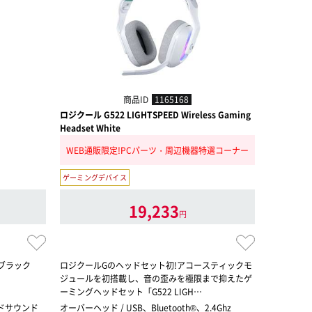
商品ID
1165168
ロジクール G522 LIGHTSPEED Wireless Gaming
ロジクール G4
Headset White
WEB通販限定!PCパーツ・周辺機器特選コーナー
WEB通
ゲーミングデバイス
19,233
円
 ブラック
ロジクールGのヘッドセット初!アコースティックモ
7.1 サラ
ジュールを初搭載し、音の歪みを極限まで抑えたゲ
ミングヘッ
ーミングヘッドセット「G522 LIGH…
ウンドサウンド
オーバーヘッド / USB、Bluetooth®、2.4Ghz
オーバーヘッ