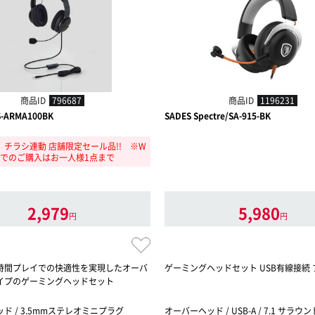
商品ID
796687
商品ID
1196231
S-ARMA100BK
SADES Spectre/SA-915-BK
/7】チラシ連動 店舗限定セール品!! ※W
Bでのご購入はお一人様1点まで
2,979
5,980
円
円
時間プレイでの快適性を実現したオーバ
ゲーミングヘッドセット USB有線接続
イプのゲーミングヘッドセット
ド / 3.5mmステレオミニプラグ
オーバーヘッド / USB-A / 7.1 サラ