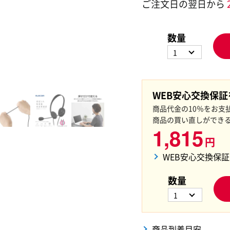
ご注文日の翌日から
数量
1
WEB安心交換保
商品代金の10％をお支
商品の買い直しができ
1,815
円
WEB安心交換保
数量
1
商品到着目安