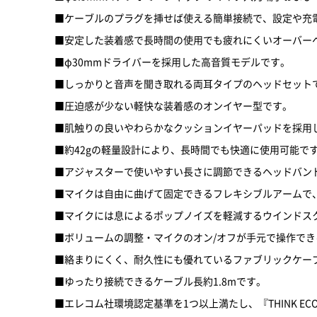
■ケーブルのプラグを挿せば使える簡単接続で、設定や充
■安定した装着感で長時間の使用でも疲れにくいオーバー
■φ30mmドライバーを採用した高音質モデルです。
■しっかりと音声を聞き取れる両耳タイプのヘッドセット
■圧迫感が少ない軽快な装着感のオンイヤー型です。
■肌触りの良いやわらかなクッションイヤーパッドを採用
■約42gの軽量設計により、長時間でも快適に使用可能で
■アジャスターで使いやすい長さに調節できるヘッドバン
■マイクは自由に曲げて固定できるフレキシブルアームで
■マイクには息によるポップノイズを軽減するウインドス
■ボリュームの調整・マイクのオン/オフが手元で操作で
■絡まりにくく、耐久性にも優れているファブリックケー
■ゆったり接続できるケーブル長約1.8mです。
■エレコム社環境認定基準を1つ以上満たし、『THINK EC