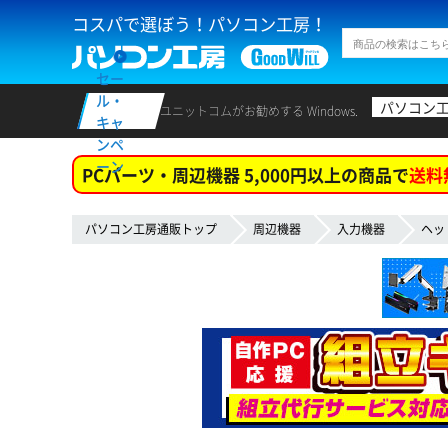
コスパで選ぼう！パソコン工房！
セー
ル・
パソコン
ユニットコムがお勧めする Windows.
キャ
ンペ
ーン
PCパーツ・周辺機器 5,000円以上の商品で
送料
パソコン工房通販トップ
周辺機器
入力機器
ヘッ