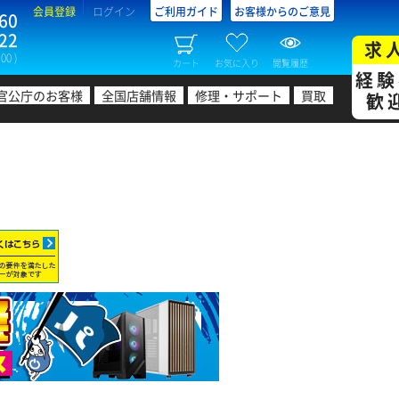
会員登録
ログイン
ご利用ガイド
お客様からのご意見
60
22
求
00 )
カート
お気に入り
閲覧履歴
経験
官公庁のお客様
全国店舗情報
修理・サポート
買取
歓