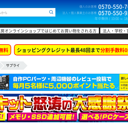
0570-550-7
個人のお客様
0570-550-9
法人・個人事業主のお客様
年中無休 ( 10:00 ～ 18:
工房オンラインショップではじめてお買い物をされる方
法人・学校・
無料
ショッピングクレジット最長48回まで
分割手数料0
サプライ