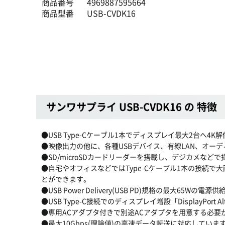
商品番号
4969887595664
商品型番
USB-CVDK16
サンワサプライ USB-CVDK16 の 特徴
●USB Type-Cケーブル1本でディスプレイ最大2台へ4
●映像出力の他に、各種USBデバイス、有線LAN、オー
●SD/microSDカードリーダーを搭載し、デジカメな
●自宅やオフィスなどではType-Cケーブル1本の接続で
とができます。
●USB Power Delivery(USB PD)規格の
●USB Type-C接続でのディスプレイ増設「DisplayP
●専用ACアダプタ付きで別途ACアダプタを用意する必
●最大10Gbps(理論値)の高速データ転送に対応して