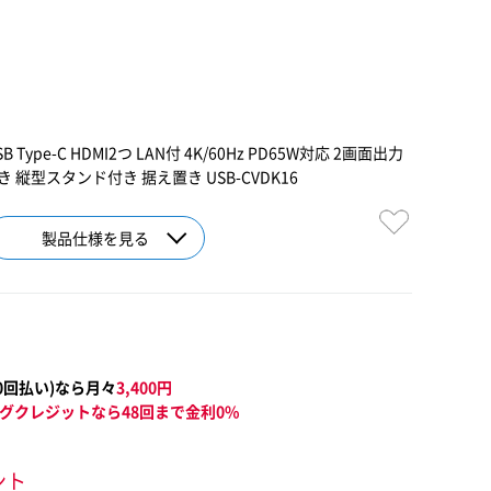
ype-C HDMI2つ LAN付 4K/60Hz PD65W対応 2画面出力
き 縦型スタンド付き 据え置き USB-CVDK16
製品仕様を見る
0
回払い)なら月々
3,400
円
グクレジットなら48回まで金利0%
ント