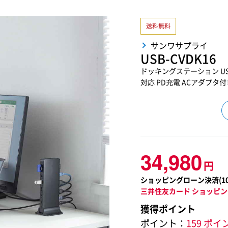
送料無料
サンワサプライ
USB-CVDK16
ドッキングステーション USB T
対応 PD充電 ACアダプタ付
34,980
円
ショッピングローン決済(
1
三井住友カード ショッピン
獲得ポイント
ポイント：
159 ポイ