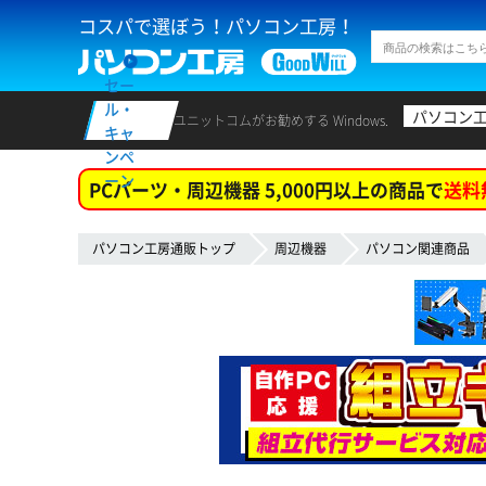
コスパで選ぼう！パソコン工房！
セー
ル・
パソコン
ユニットコムがお勧めする Windows.
キャ
ンペ
ーン
PCパーツ・周辺機器 5,000円以上の商品で
送料
パソコン工房通販トップ
周辺機器
パソコン関連商品