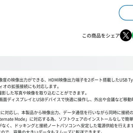
この商品をシェア
K解像度の映像出力ができる、HDMI映像出力端子を2ポート搭載したUSB T
ディオの拡張接続にも対応します。
どで撮影した写真や映像を取り込むことができます。
大画面ディスプレイとUSBデバイスで快適に操作し、外出や会議など移動時
最大65Wの電源供給に対応し、本製品から映像出力、データ通信を行いながら同時
ort Alternate Mode」に対応する為、ソフトウェアのインストールな
要がなく、ドッキングと接続ノートパソコンへ安定した電源供給を行えま
いますので、容量の大きいデータもスムーズに転送できます。