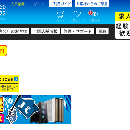
会員登録
ログイン
ご利用ガイド
お客様からのご意見
60
22
1
求
00 )
カート
お気に入り
閲覧履歴
経験
官公庁のお客様
全国店舗情報
修理・サポート
買取
歓
円