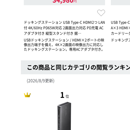
円
ドッキングステーション USB Type-C HDMI2つ LAN
USB Typ
付 4K/60Hz PD65W対応 2画面出力対応 PD充電 AC
A×3 HDMI×
アダプタ付き 縦型スタンド付き 据…
カードリーダ
USBドッキングステーション / HDMI×2ポートの映
ドッキング
像出力端子を備え、4K×2画面の映像出力に対応し
たドッキングステーション。専用ACアダプタ付き。
この商品と同じカテゴリの閲覧ランキ
(2026/8/9更新)
1
位