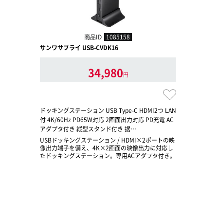
商品ID
1085158
サンワサプライ USB-CVDK16
34,980
円
ドッキングステーション USB Type-C HDMI2つ LAN
付 4K/60Hz PD65W対応 2画面出力対応 PD充電 AC
アダプタ付き 縦型スタンド付き 据…
USBドッキングステーション / HDMI×2ポートの映
像出力端子を備え、4K×2画面の映像出力に対応し
たドッキングステーション。専用ACアダプタ付き。