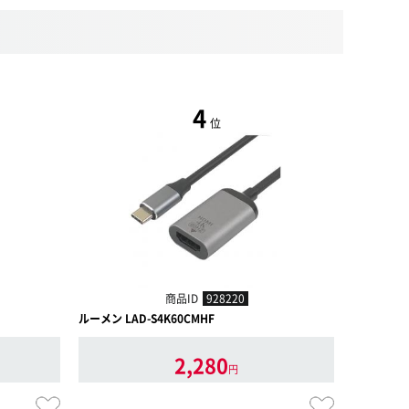
4
位
商品ID
928220
ルーメン LAD-S4K60CMHF
JTT Type
2,280
円