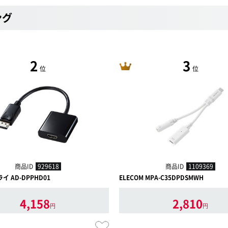
ング
2
3
位
位
商品ID
929618
商品ID
1109369
 AD-DPPHD01
ELECOM MPA-C35DPDSMWH
4,158
2,810
円
円