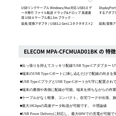
USBリンクケーブル Windows/Mac対応 USB3.0 デ
DisplayP
ータ移行 ファイル転送 ドラッグ&ドロップ 高速通
するアダプ
信 USB A ケーブル長1.5m ブラック …
延長/変換アダプタ / USB3.2 Gen1コネクタオス×2
延長/変換アダプ
ELECOM MPA-CFCMUAD01BK の 特徴
■出っ張りを抑えてスッキリ配線!USB Type-Cアダプター
■端末のUSB Type-Cポートに挿し込むだけで配線の向
■USB Type-CプラグとUSB Type-CポートがU字に配置さ
■端末の裏側や表側に配線が可能。端末を持ちながらの作
■ケーブルがなく軽量、コンパクト。在宅ワークや出張、
■最大10Gbpsの高速データ転送が可能です。 ※理論値
■USB Power Deliveryに対応し、最大60Wでの