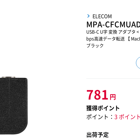
ELECOM
MPA-CFCMUA
USB-C U字 変換 アダプタ < U
bps高速データ転送 【 MacBo
ブラック
781
円
獲得ポイント
ポイント：
3 ポイン
出荷予定