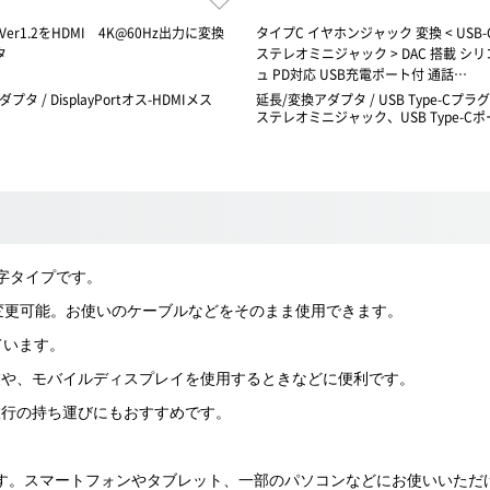
ortVer1.2をHDMI 4K@60Hz出力に変換
タイプC イヤホンジャック 変換 < USB-C 
タ
ステレオミニジャック > DAC 搭載 シ
ュ PD対応 USB充電ポート付 通話…
タ / DisplayPortオス-HDMIメス
延長/変換アダプタ / USB Type-Cプラグ 
ステレオミニジャック、USB Type-C
 U字タイプです。
きを変更可能。お使いのケーブルなどをそのまま使用できます。
れています。
業や、モバイルディスプレイを使用するときなどに便利です。
旅行の持ち運びにもおすすめです。
充電が可能です。スマートフォンやタブレット、一部のパソコンなどにお使いいた