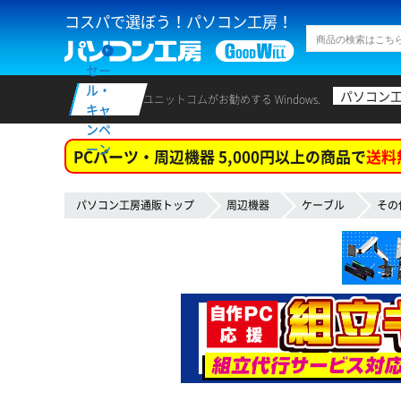
コスパで選ぼう！パソコン工房！
セー
ル・
パソコン
ユニットコムがお勧めする Windows.
キャ
ンペ
ーン
PCパーツ・周辺機器 5,000円以上の商品で
送料
パソコン工房通販トップ
周辺機器
ケーブル
その