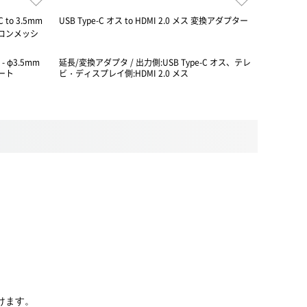
to 3.5mm
USB Type-C オス to HDMI 2.0 メス 変換アダプター
パソコンや
リコンメッシ
- φ3.5mm
延長/変換アダプタ / 出力側:USB Type-C オス、テレ
延長/変換アダ
ポート
ビ・ディスプレイ側:HDMI 2.0 メス
だけます。