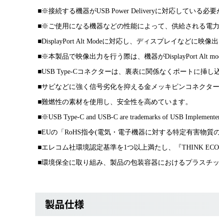
■※接続する機器がUSB Power Deliveryに対応している
■※ご使用になる機器などの性能によって、供給される電
■DisplayPort Alt Modeに対応し、ディスプレイなどに
■※本製品で映像出力を行う際は、機器がDisplayPort Al
■USB Type-Cコネクターは、裏表に関係なくポートに挿
■サビなどに強く信号劣化を抑える金メッキピンコネクタ
■難燃性の素材を使用し、安全性を高めています。
■※USB Type-C and USB-C are trademarks of USB Implemente
■EUの「RoHS指令(電気・電子機器に対する特定有害物質
■エレコム社環境認定基準を1つ以上満たし、『THINK E
■環境保全に取り組み、製品の包装容器におけるプラスチッ
製品仕様