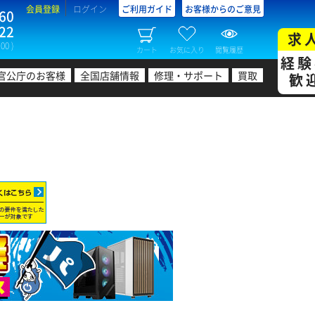
会員登録
ログイン
ご利用ガイド
お客様からのご意見
60
22
求
00 )
カート
お気に入り
閲覧履歴
経験
官公庁のお客様
全国店舗情報
修理・サポート
買取
歓