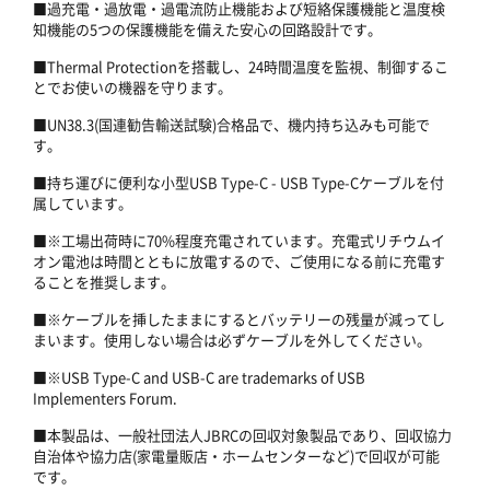
■過充電・過放電・過電流防止機能および短絡保護機能と温度検
知機能の5つの保護機能を備えた安心の回路設計です。
■Thermal Protectionを搭載し、24時間温度を監視、制御するこ
とでお使いの機器を守ります。
■UN38.3(国連勧告輸送試験)合格品で、機内持ち込みも可能で
す。
■持ち運びに便利な小型USB Type-C - USB Type-Cケーブルを付
属しています。
■※工場出荷時に70%程度充電されています。充電式リチウムイ
オン電池は時間とともに放電するので、ご使用になる前に充電す
ることを推奨します。
■※ケーブルを挿したままにするとバッテリーの残量が減ってし
まいます。使用しない場合は必ずケーブルを外してください。
■※USB Type-C and USB-C are trademarks of USB
Implementers Forum.
■本製品は、一般社団法人JBRCの回収対象製品であり、回収協力
自治体や協力店(家電量販店・ホームセンターなど)で回収が可能
です。