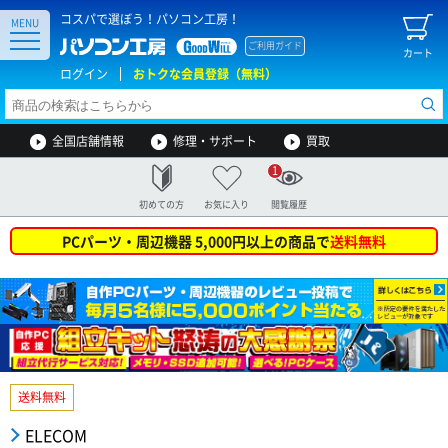
コスパで選ぼう！パソコン工房！
MENU
ご利用ガイド
カート
ログイン
おトクな会員登録（無料）
全国店舗情報
修理・サポート
買取
1
初めての方
お気に入り
閲覧履歴
PCパーツ・周辺機器 5,000円以上の商品で
送料無料
送料無料
ELECOM