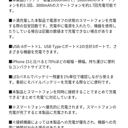
ォンを約3.3回、3000mAhのスマートフォンを約1.7回充電可能で
す。
■※満充電した本製品で電源オフの状態のスマートフォンを充電
する際の目安回数です。充電中に電源を入れたり、機器を使用し
たりしている場合は記載の数値まで充電できない場合がありま
す。
■USB-Aポート×1、USB Type-Cポート×2の合計3ポートで、さ
まざまな機器を充電できます。
■iPhone 15と比べると70%ほどの縦幅・横幅。持ち運びに便利
なコンパクトサイズです。
■LEDパネルでバッテリー残量を1%単位で確認しながら使えま
す。事前にモバイルバッテリーを充電する際などに便利です。
■本製品とスマートフォンを同時に接続することでまとめて充電
できる“まとめて充電”に対応しています。
■※スマートフォンへ優先的に充電されます。スマートフォンの
充電が完了すると本製品に充電されます。
■※接続機器によっては本製品への充電が優先され、機器への充
電に時間がかかる場合があります。