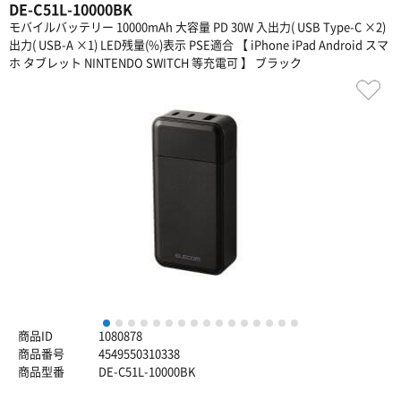
DE-C51L-10000BK
モバイルバッテリー 10000mAh 大容量 PD 30W 入出力( USB Type-C ×2)
出力( USB-A ×1) LED残量(%)表示 PSE適合 【 iPhone iPad Android スマ
ホ タブレット NINTENDO SWITCH 等充電可 】 ブラック
1
2
3
4
5
6
7
8
9
10
11
12
13
14
15
16
商品ID
1080878
商品番号
4549550310338
商品型番
DE-C51L-10000BK