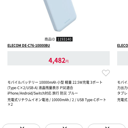
商品ID
1193140
ELECOM DE-C76-10000BU
ELECO
4,482
円
モバイルバッテリー 10000mAh 小型 軽量 22.5W充電 3ポート
モバイル
(Type-C×2/USB-A) 液晶残量表示 PSE適合
力出力( 
iPhone/Android/Switch対応 旅行 防災 ブルー
タブレッ
充電式リチウムイオン電池 / 10000mAh / 2 / USB Type-Cポート
充電式リ
×2