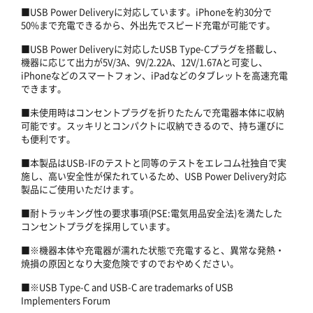
■USB Power Deliveryに対応しています。iPhoneを約30分で
50%まで充電できるから、外出先でスピード充電が可能です。
■USB Power Deliveryに対応したUSB Type-Cプラグを搭載し、
機器に応じて出力が5V/3A、9V/2.22A、12V/1.67Aと可変し、
iPhoneなどのスマートフォン、iPadなどのタブレットを高速充電
できます。
■未使用時はコンセントプラグを折りたたんで充電器本体に収納
可能です。スッキリとコンパクトに収納できるので、持ち運びに
も便利です。
■本製品はUSB-IFのテストと同等のテストをエレコム社独自で実
施し、高い安全性が保たれているため、USB Power Delivery対応
製品にご使用いただけます。
■耐トラッキング性の要求事項(PSE:電気用品安全法)を満たした
コンセントプラグを採用しています。
■※機器本体や充電器が濡れた状態で充電すると、異常な発熱・
焼損の原因となり大変危険ですのでおやめください。
■※USB Type-C and USB-C are trademarks of USB
Implementers Forum