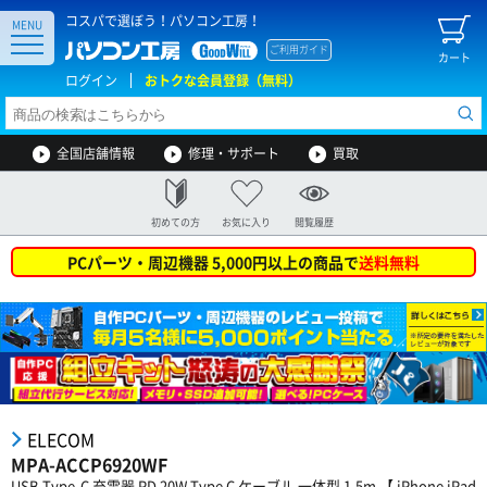
コスパで選ぼう！パソコン工房！
MENU
ご利用ガイド
カート
ログイン
おトクな会員登録（無料）
全国店舗情報
修理・サポート
買取
初めての方
お気に入り
閲覧履歴
PCパーツ・周辺機器 5,000円以上の商品で
送料無料
ELECOM
MPA-ACCP6920WF
USB Type-C 充電器 PD 20W Type C ケーブル 一体型 1.5m 【 iPhone iPad