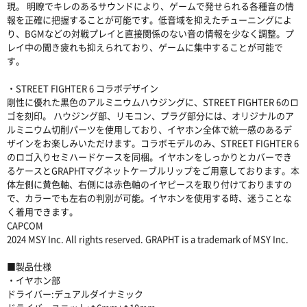
現。 明瞭でキレのあるサウンドにより、ゲームで発せられる各種音の情
報を正確に把握することが可能です。低音域を抑えたチューニングによ
り、BGMなどの対戦プレイと直接関係のない音の情報を少なく調整。プ
レイ中の聞き疲れも抑えられており、ゲームに集中することが可能で
す。
・STREET FIGHTER 6 コラボデザイン
剛性に優れた黒色のアルミニウムハウジングに、STREET FIGHTER 6のロ
ゴを刻印。 ハウジング部、リモコン、プラグ部分には、オリジナルのア
ルミニウム切削パーツを使用しており、イヤホン全体で統一感のあるデ
ザインをお楽しみいただけます。コラボモデルのみ、STREET FIGHTER 6
のロゴ入りセミハードケースを同梱。イヤホンをしっかりとカバーでき
るケースとGRAPHTマグネットケーブルリップをご用意しております。本
体左側に黄色軸、右側には赤色軸のイヤピースを取り付けておりますの
で、カラーでも左右の判別が可能。イヤホンを使用する時、迷うことな
く着用できます。
CAPCOM
2024 MSY Inc. All rights reserved. GRAPHT is a trademark of MSY Inc.
■製品仕様
・イヤホン部
ドライバー:デュアルダイナミック