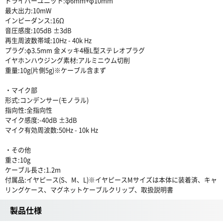
ドライバーユニット:φ6mm+φ10mm
最大出力:10mW
インピーダンス:16Ω
音圧感度:105dB ±3dB
再生周波数帯域:10Hz - 40k Hz
プラグ:φ3.5mm 金メッキ4極L型ステレオプラグ
イヤホンハウジング素材:アルミニウム切削
重量:10g(片側5g)※ケーブル含まず
・マイク部
形式:コンデンサー(モノラル)
指向性:全指向性
マイク感度:-40dB ±3dB
マイク有効周波数:50Hz - 10k Hz
・その他
重さ:10g
ケーブル長さ:1.2m
付属品:イヤピース(S、M、L)※イヤピースMサイズは本体に装着済、キャ
リングケース、マグネットケーブルクリップ、取扱説明書
製品仕様