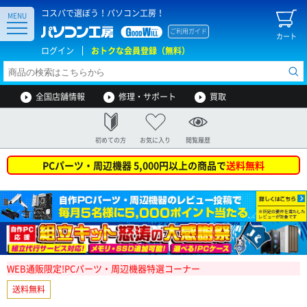
コスパで選ぼう！パソコン工房！
MENU
ご利用ガイド
カート
ログイン
おトクな会員登録（無料）
全国店舗情報
修理・サポート
買取
初めての方
お気に入り
閲覧履歴
PCパーツ・周辺機器 5,000円以上の商品で
送料無料
WEB通販限定!PCパーツ・周辺機器特選コーナー
送料無料