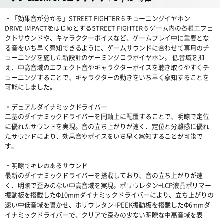
・「効果音が分かる」STREET FIGHTER 6 チューニングイヤホン
DRIVE IMPACTをはじめとするSTREET FIGHTER 6 ゲーム内の各種エフェ
クトサウンドや、キャラクターボイスなど、ゲームプレイ中に重要とな
る音をいち早く察知できるように、ゲームサウンドに合わせて専用のチ
ューニングを施した新設計のゲーミングコラボイヤホン。 低音域を抑
え、中高音域のエフェクト音やキャラクターボイスを聴き取りやすくチ
ューニングすることで、キャラクターの動きをいち早く察知することを
可能にしました。
・デュアルダイナミックドライバー
二基のダイナミックドライバーを同軸上に配置することで、明瞭で定位
に優れたサウンドを実現。音の立ち上がりが速く、定位と分離感に優れ
たサウンドにより、効果音やボイスをいち早く察知することが可能で
す。
・明瞭でキレのあるサウンド
最新のダイナミックドライバーを搭載しており、音の立ち上がりが速
く、明瞭で歪みのない中高音域を実現。ポリウレタン+LCP液晶ポリマー
振動板を搭載したΦ10mmダイナミックドライバーにより、立ち上がりの
速い中低音域を響かせ、ポリウレタン+PEEK振動板を搭載したΦ6mmダ
イナミックドライバーで、クリアで歪みの少ない明瞭な中高音域を表