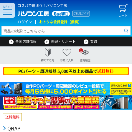
コスパで選ぼう！パソコン工房！
MENU
ご利用ガイド
カート
ログイン
おトクな会員登録（無料）
全国店舗情報
修理・サポート
買取
1
初めての方
お気に入り
閲覧履歴
PCパーツ・周辺機器 5,000円以上の商品で
送料無料
送料無料
QNAP