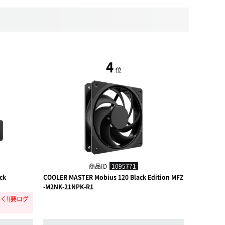
4
位
商品ID
1095771
ck
COOLER MASTER Mobius 120 Black Edition MFZ
Noctua NF
-M2NK-21NPK-R1
ack
く!(要ログ