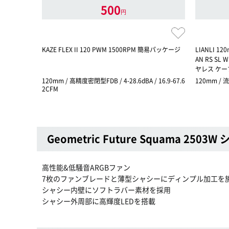
500
円
KAZE FLEX II 120 PWM 1500RPM 簡易パッケージ
LIANLI 1
AN RS SL W
ヤレス ケ
120mm / 高精度密閉型FDB / 4-28.6dBA / 16.9-67.6
120mm / 流
2CFM
Geometric Future Squama 2503
高性能&低騒音ARGBファン
7枚のファンブレードと薄型シャシーにディンプル加工を
シャシー内壁にソフトラバー素材を採用
シャシー外周部に高輝度LEDを搭載