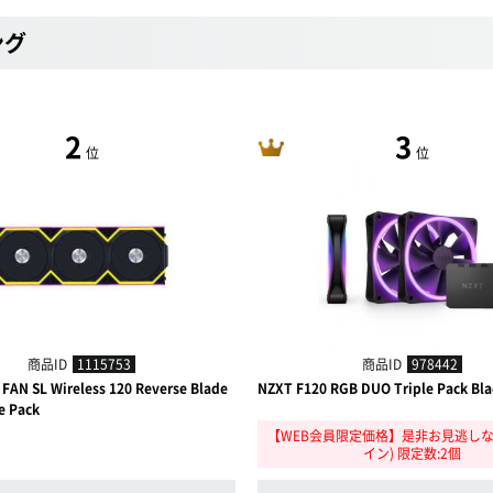
ング
2
3
位
位
商品ID
1115753
商品ID
978442
I FAN SL Wireless 120 Reverse Blade
NZXT F120 RGB DUO Triple Pack Bla
e Pack
【WEB会員限定価格】是非お見逃しな
イン) 限定数:2個