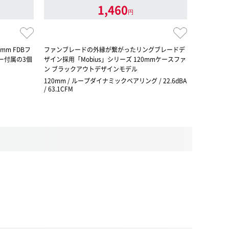
1,460
円
mm FDBフ
ファンブレードの外縁が繋がったリングブレードデ
Noctua次
ー付属の3個
ザイン採用「Mobius」シリーズ 120mmケースファ
2-PWM-
ン ブラックアウトデザインモデル
2個セット、
120mm / ループダイナミックベアリング / 22.6dBA
120mm / S
/ 63.1CFM