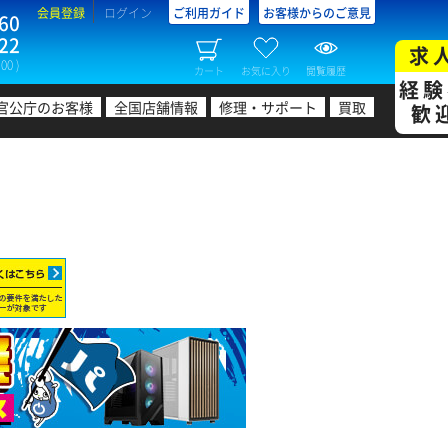
会員登録
ログイン
ご利用ガイド
お客様からのご意見
60
22
求
00 )
カート
お気に入り
閲覧履歴
経験
官公庁のお客様
全国店舗情報
修理・サポート
買取
歓