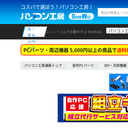
コスパで選ぼう！パソコン工房！
セー
ル・
パソコン
ユニットコムがお勧めする Windows.
キャ
ンペ
ーン
PCパーツ・周辺機器 5,000円以上の商品で
送料
パソコン工房通販トップ
自作PCパーツ
DIY・冷却機器