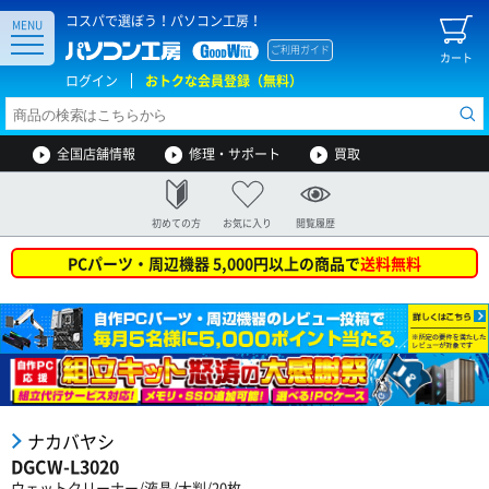
コスパで選ぼう！パソコン工房！
MENU
ご利用ガイド
カート
ログイン
おトクな会員登録（無料）
全国店舗情報
修理・サポート
買取
初めての方
お気に入り
閲覧履歴
PCパーツ・周辺機器 5,000円以上の商品で
送料無料
ナカバヤシ
DGCW-L3020
ウェットクリーナー/液晶/大判/20枚