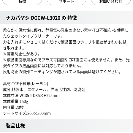
特徴
サポート
お問い合わせ
ナカバヤシ DGCW-L3020 の 特徴
柔らかく保水性に優れ、静電気の発生の少ない素材-TCF不織布-を使用し
たウェットタイプクリーナーです。
力を入れずにやさしく拭くだけで液晶画面のホコリや指紋がきれいに拭
き取れます。
※帯電防止性があり。
※液晶画面専用なのでプラズマ画面やCRT画面には使えません。また、光
沢タイプの液晶画面には対応しておりません。
反射防止の特殊コーティングが施されている画面は避けてください。
素材:TCF不織布(レーヨン)
成分:精製水、エタノール、界面活性剤、防腐剤
本体寸法:W135×D35×H225mm
本体重量:150g
内容量:20枚
シートサイズ:200×300mm
製品仕様