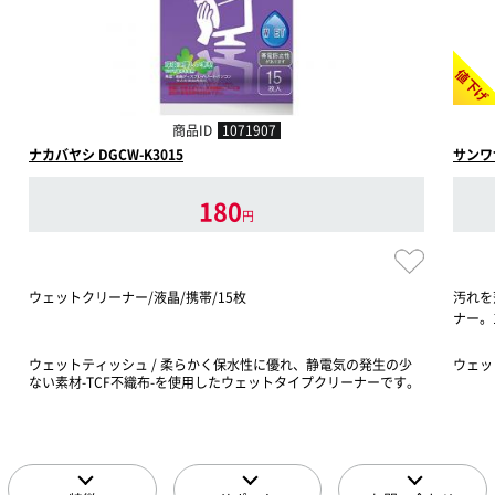
値下げ
商品ID
1071907
ナカバヤシ DGCW-K3015
サンワサ
180
円
ウェットクリーナー/液晶/携帯/15枚
汚れを
ナー。
ウェットティッシュ / 柔らかく保水性に優れ、静電気の発生の少
ウェッ
ない素材-TCF不織布-を使用したウェットタイプクリーナーです。