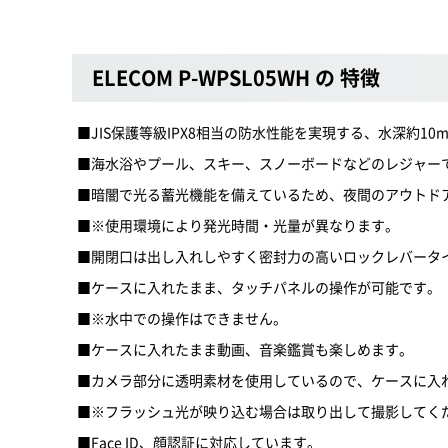
ELECOM P-WPSL05WH の 特徴
■JIS保護等級IPX8相当の防水性能を実現する、水深約
■海水浴やプール、スキー、スノーボードなどのレジャー
■暗闇で光る蓄光機能を備えているため、夜間のアウトド
■※使用環境により発光時間・光量が異なります。
■開閉口は出し入れしやすく密封力の高いロックレバータ
■ケースに入れたまま、タッチパネルの操作が可能です。
■※水中での操作はできません。
■ケースに入れたまま動画、音楽鑑賞も楽しめます。
■カメラ部分に透明素材を使用しているので、ケースに入
■※フラッシュ光が映り込む場合は取り出して撮影してく
■Face ID、顔認証に対応しています。