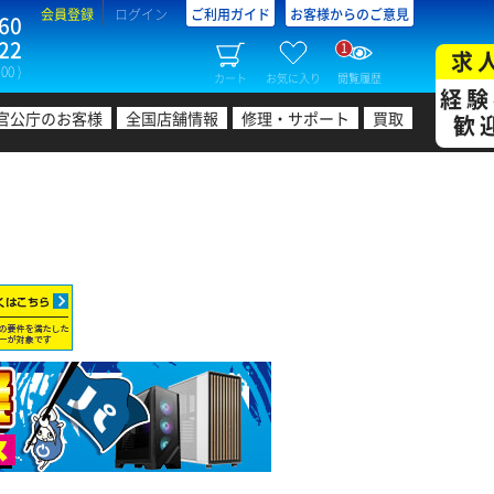
会員登録
ログイン
ご利用ガイド
お客様からのご意見
60
22
1
求
00 )
カート
お気に入り
閲覧履歴
経験
官公庁のお客様
全国店舗情報
修理・サポート
買取
歓