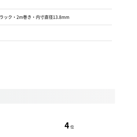
ック・2m巻き・内寸直径13.8mm
4
位