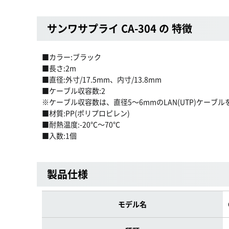
サンワサプライ CA-304 の 特徴
■カラー:ブラック
■長さ:2m
■直径:外寸/17.5mm、内寸/13.8mm
■ケーブル収容数:2
※ケーブル収容数は、直径5〜6mmのLAN(UTP)ケーブ
■材質:PP(ポリプロピレン)
■耐熱温度:-20℃〜70℃
■入数:1個
製品仕様
モデル名