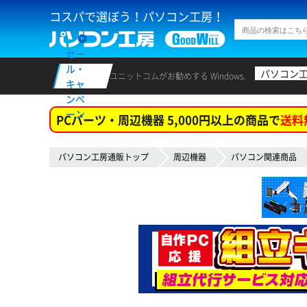
コスパで選ぼう！パソコン工房！
セー
ル・
パソコン
ユニットコムがお勧めする Windows.
キャ
ンペ
ーン
PCパーツ・周辺機器 5,000円以上の商品で
送料
パソコン工房通販トップ
周辺機器
パソコン関連商品