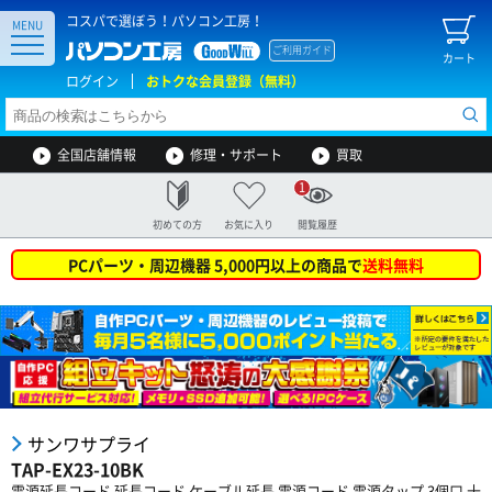
コスパで選ぼう！パソコン工房！
MENU
ご利用ガイド
カート
ログイン
おトクな会員登録（無料）
全国店舗情報
修理・サポート
買取
1
初めての方
お気に入り
閲覧履歴
PCパーツ・周辺機器 5,000円以上の商品で
送料無料
サンワサプライ
TAP-EX23-10BK
電源延長コード 延長コード ケーブル延長 電源コード 電源タップ 3個口 十