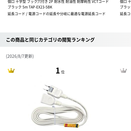
個口 十字型 フック穴付き 2P 耐水性 耐油性 耐摩耗性 VCTコード
個口 
ブラック 5m TAP-EX23-5BK
ブラック 
延長コード / 電源コードの延長や分岐に最適な電源延長コード
延長コ
この商品と同じカテゴリの閲覧ランキング
(2026/8/7更新)
1
位