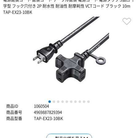
字型 フック穴付き 2P 耐水性 耐油性 耐摩耗性 VCTコード ブラック 10m
TAP-EX23-10BK
1
2
3
4
5
6
7
8
9
10
商品ID
1060504
商品番号
4969887829394
商品型番
TAP-EX23-10BK