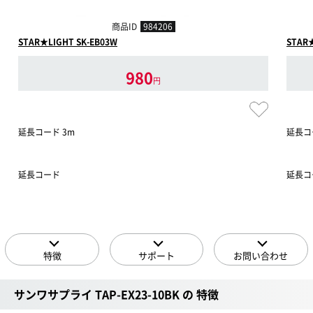
商品ID
984206
STAR★LIGHT SK-EB03W
STAR★
980
円
延長コード 3m
延長コ
延長コード
延長コ
特徴
サポート
お問い合わせ
サンワサプライ TAP-EX23-10BK の 特徴