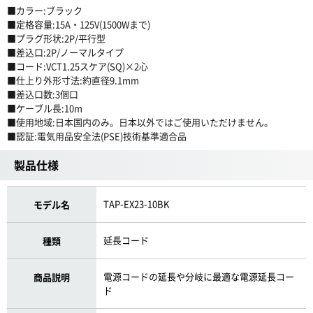
■カラー:ブラック
■定格容量:15A・125V(1500Wまで)
■プラグ形状:2P/平行型
■差込口:2P/ノーマルタイプ
■コード:VCT1.25スケア(SQ)×2心
■仕上り外形寸法:約直径9.1mm
■差込口数:3個口
■ケーブル長:10m
■使用地域:日本国内のみ。日本以外ではご使用いただけません。
■認証:電気用品安全法(PSE)技術基準適合品
製品仕様
TAP-EX23-10BK
モデル名
延長コード
種類
電源コードの延長や分岐に最適な電源延長コー
商品説明
ド