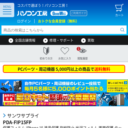
コスパで選ぼう！パソコン工房！
MENU
ご利用ガイド
カート
ログイン
おトクな会員登録（無料）
全国店舗情報
修理・サポート
買取
1
初めての方
お気に入り
閲覧履歴
PCパーツ・周辺機器 5,000円以上の商品で
送料無料
サンワサプライ
PDA-FIP15FP
保護フィルム iPhone 15 液晶保護 指紋防止 光沢フィルム 画面保護 タッ