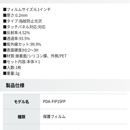
■フィルムサイズ:6.1インチ
■厚さ:0.2mm
■タイプ:指紋防止光沢
■タッチパネル対応:対応
■反射率:4.52%
■透過率:93.5%
■紫外線カット:99.9%
■表面硬度(H):2〜3H
■材質:接着面/シリコン膜、外側/PET
■セット内容:本体×1
■入数:1枚
■重量:2g
製品仕様
PDA-FIP15FP
モデル名
保護フィルム
種類