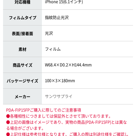
iPhone 15(6.1インチ)
対応機種
指紋防止光沢
フィルムタイプ
光沢
表面/接着面
フィルム
素材
W68.4×D0.2×H144.4mm
商品サイズ
100×3×180mm
パッケージサイズ
サンワサプライ
メーカー
PDA-FIP15FPご購入に際してのご注意事項
●各種相性につきましては保証外とさせて頂いております。
●上記の画像はイメージであり、実物の商品(PDA-FIP15FP)とは異な
る場合がございます。
●上記仕様は参考仕様となります、ご購入の際は別途仕様をご確認し