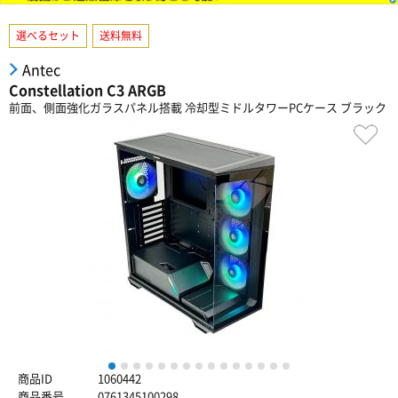
選べるセット
送料無料
Antec
Constellation C3 ARGB
前面、側面強化ガラスパネル搭載 冷却型ミドルタワーPCケース ブラック
1
2
3
4
5
6
7
8
9
10
11
12
13
14
15
商品ID
1060442
商品番号
0761345100298