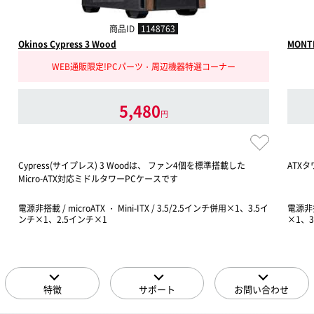
商品ID
1148763
Okinos Cypress 3 Wood
MONTE
WEB通販限定!PCパーツ・周辺機器特選コーナー
5,480
円
Cypress(サイプレス) 3 Woodは、 ファン4個を標準搭載した
ATX
Micro-ATX対応ミドルタワーPCケースです
電源非搭載 / microATX ・ Mini-ITX / 3.5/2.5インチ併用×1、3.5イ
電源非搭載
ンチ×1、2.5インチ×1
×1、3
特徴
サポート
お問い合わせ