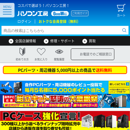
コスパで選ぼう！パソコン工房！
MENU
ご利用ガイド
カート
ログイン
おトクな会員登録（無料）
全国店舗情報
修理・サポート
買取
お電話でのご相談窓口
初めての方
お気に入り
閲覧履歴
PCパーツ・周辺機器 5,000円以上の商品で
送料無料