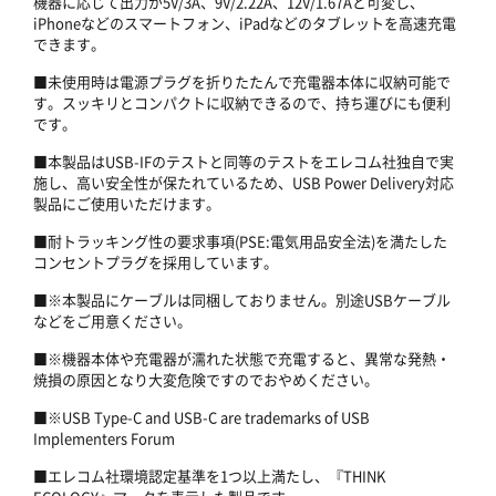
機器に応じて出力が5V/3A、9V/2.22A、12V/1.67Aと可変し、
iPhoneなどのスマートフォン、iPadなどのタブレットを高速充電
できます。
■未使用時は電源プラグを折りたたんで充電器本体に収納可能で
す。スッキリとコンパクトに収納できるので、持ち運びにも便利
です。
■本製品はUSB-IFのテストと同等のテストをエレコム社独自で実
施し、高い安全性が保たれているため、USB Power Delivery対応
製品にご使用いただけます。
■耐トラッキング性の要求事項(PSE:電気用品安全法)を満たした
コンセントプラグを採用しています。
■※本製品にケーブルは同梱しておりません。別途USBケーブル
などをご用意ください。
■※機器本体や充電器が濡れた状態で充電すると、異常な発熱・
焼損の原因となり大変危険ですのでおやめください。
■※USB Type-C and USB-C are trademarks of USB
Implementers Forum
■エレコム社環境認定基準を1つ以上満たし、『THINK