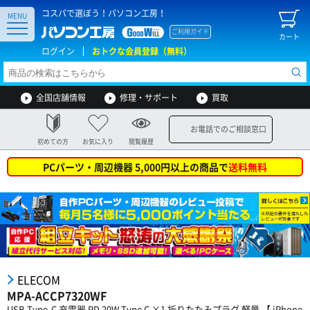
コスパで選ぼう！パソコン工房！
MENU
ご利用ガイド
カート
ログイン
おトクな会員登録（無料）
全国店舗情報
修理・サポート
買取
お電話でのご相談窓口
初めての方
お気に入り
閲覧履歴
PCパーツ・周辺機器 5,000円以上の商品で
送料無料
ELECOM
MPA-ACCP7320WF
USB Type-C 充電器 PD 20W Type C ×1 折りたたみプラグ 軽量 【 iPhone