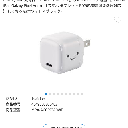
iPad Galaxy Pixel Android スマホ タブレット PD20W充電可能機器対応
】 しろちゃん(ホワイト×ブラック)
1
2
3
4
5
6
7
8
9
10
商品ID
1059176
商品番号
4549550305402
商品型番
MPA-ACCP7320WF