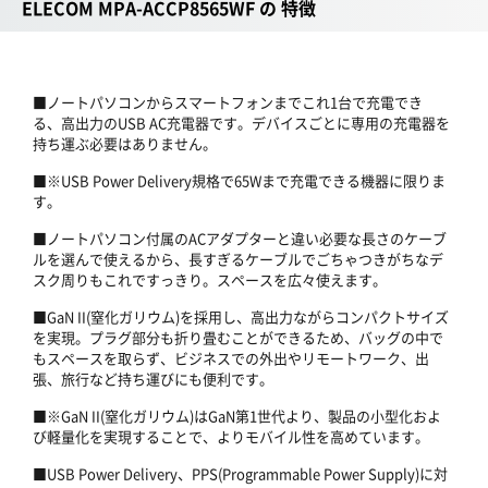
ELECOM MPA-ACCP8565WF の 特徴
■ノートパソコンからスマートフォンまでこれ1台で充電でき
る、高出力のUSB AC充電器です。デバイスごとに専用の充電器を
持ち運ぶ必要はありません。
■※USB Power Delivery規格で65Wまで充電できる機器に限りま
す。
■ノートパソコン付属のACアダプターと違い必要な長さのケーブ
ルを選んで使えるから、長すぎるケーブルでごちゃつきがちなデ
スク周りもこれですっきり。スペースを広々使えます。
■GaN II(窒化ガリウム)を採用し、高出力ながらコンパクトサイズ
を実現。プラグ部分も折り畳むことができるため、バッグの中で
もスペースを取らず、ビジネスでの外出やリモートワーク、出
張、旅行など持ち運びにも便利です。
■※GaN II(窒化ガリウム)はGaN第1世代より、製品の小型化およ
び軽量化を実現することで、よりモバイル性を高めています。
■USB Power Delivery、PPS(Programmable Power Supply)に対