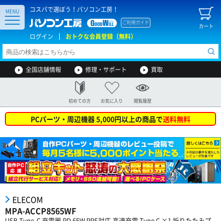
コスパで選ぼう！パソコン工房！
MENU
ご利用ガイド
カート
ログイン
おトクな会員登録（無料）
全国店舗情報
修理・サポート
買取
初めての方
お気に入り
閲覧履歴
PCパーツ・周辺機器 5,000円以上の商品で
送料無料
ELECOM
MPA-ACCP8565WF
USB Type-C 充電器 PD 65W PPS対応 高速充電 Type C ×1 折りたたみプ