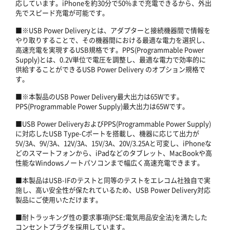
応しています。iPhoneを約30分で50%まで充電できるから、外出
先でスピード充電が可能です。
■※USB Power Deliveryとは、アダプターと接続機器間で情報を
やり取りすることで、その機器間における最適な電力を選択し、
高速充電を実現するUSB規格です。PPS(Programmable Power
Supply)とは、0.2V単位で電圧を調整し、最適な電力で効率的に
供給することができるUSB Power Delivery のオプション規格で
す。
■※本製品のUSB Power Delivery最大出力は65Wです。
PPS(Programmable Power Supply)最大出力は65Wです。
■USB Power DeliveryおよびPPS(Programmable Power Supply)
に対応したUSB Type-Cポートを搭載し、機器に応じて出力が
5V/3A、9V/3A、12V/3A、15V/3A、20V/3.25Aと可変し、iPhoneな
どのスマートフォンから、iPadなどのタブレット、MacBookや高
性能なWindowsノートパソコンまで幅広く高速充電できます。
■本製品はUSB-IFのテストと同等のテストをエレコム社独自で実
施し、高い安全性が保たれているため、USB Power Delivery対応
製品にご使用いただけます。
■耐トラッキング性の要求事項(PSE:電気用品安全法)を満たした
コンセントプラグを採用しています。