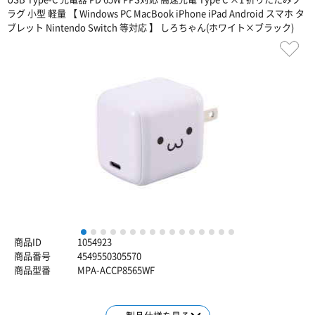
ラグ 小型 軽量 【 Windows PC MacBook iPhone iPad Android スマホ タ
ブレット Nintendo Switch 等対応 】 しろちゃん(ホワイト×ブラック)
1
2
3
4
5
6
7
8
9
10
11
12
13
14
15
16
商品ID
1054923
商品番号
4549550305570
商品型番
MPA-ACCP8565WF