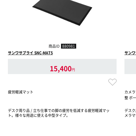
商品ID
880981
サンワサプライ SNC-MAT5
サンワサ
15,400
円
疲労軽減マット
カメラ
整 ボー
デスク周り品 / 立ち仕事での脚の疲労を低減する疲労軽減マッ
デスク
ト。様々な用途に使える中型タイプ。
メラマ