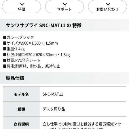
特徴
サポート
お問い合わせ
サンワサプライ SNC-MAT11 の 特徴
■カラー:ブラック
■サイズ:W900×D600×H15mm
■重量:1.4kg
■梱包:1個口/920×620×30mm・1.8kg
■材質:PVC発泡シート
■機能:耐摩耗、耐水性、底冷防止
製品仕様
SNC-MAT11
モデル名
デスク周り品
種類
立ち仕事での脚の疲労を低減する疲労軽減マッ
商品説明