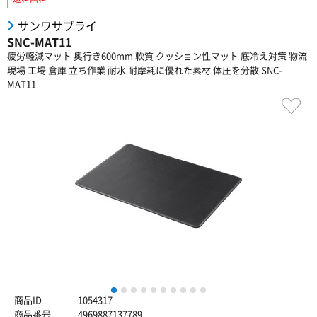
サンワサプライ
SNC-MAT11
疲労軽減マット 奥行き600mm 軟質 クッション性マット 底冷え対策 物流
現場 工場 倉庫 立ち作業 耐水 耐摩耗に優れた素材 体圧を分散 SNC-
MAT11
1
2
3
4
5
6
7
8
9
10
商品ID
1054317
商品番号
4969887137789