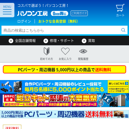
コスパで選ぼう！パソコン工房！
MENU
ご利用ガイド
カート
ログイン
おトクな会員登録（無料）
全国店舗情報
修理・サポート
買取
初めての方
お気に入り
閲覧履歴
PCパーツ・周辺機器 5,000円以上の商品で
送料無料
送料無料