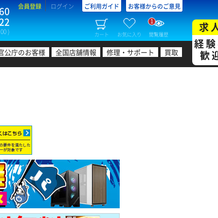
会員登録
ログイン
ご利用ガイド
お客様からのご意見
60
22
1
求
00 )
カート
お気に入り
閲覧履歴
経験
官公庁のお客様
全国店舗情報
修理・サポート
買取
歓