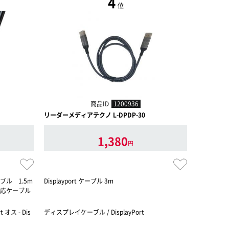
4
位
商品ID
1200936
リーダーメディアテクノ L-DPDP-30
アイネックス 
1,380
円
ケーブル 1.5m
Displayport ケーブル 3m
スリム&ソフ
Hz対応ケーブル
オス - Dis
ディスプレイケーブル / DisplayPort
ディスプレイケー