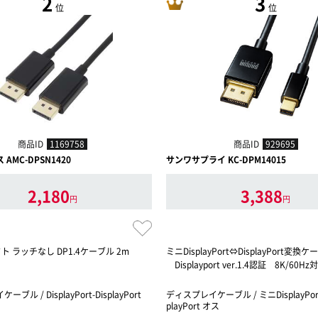
2
3
位
位
商品ID
1169758
商品ID
929695
AMC-DPSN1420
サンワサプライ KC-DPM14015
2,180
3,388
円
円
ト ラッチなし DP1.4ケーブル 2m
ミニDisplayPort⇔DisplayPort変換
Displayport ver.1.4認証 8K/60
ブル / DisplayPort-DisplayPort
ディスプレイケーブル / ミニDisplayPort 
playPort オス