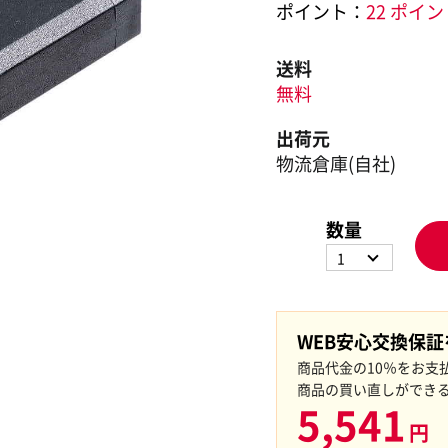
ポイント：
22 ポイ
送料
無料
出荷元
物流倉庫(自社)
数量
1
WEB安心交換保
商品代金の10％をお支
商品の買い直しができ
5,541
円