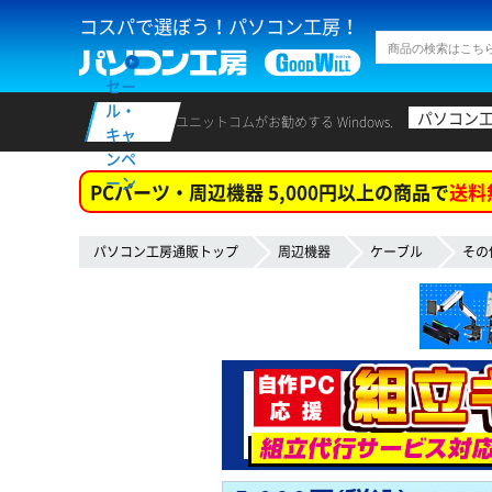
コスパで選ぼう！パソコン工房！
セー
ル・
パソコン
ユニットコムがお勧めする Windows.
キャ
ンペ
ーン
PCパーツ・周辺機器 5,000円以上の商品で
送料
パソコン工房通販トップ
周辺機器
ケーブル
その