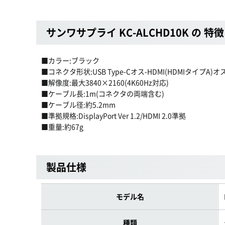
サンワサプライ KC-ALCHD10K の 特徴
■カラー:ブラック
■コネクタ形状:USB Type-Cオス-HDMI(HDMIタイプA)オ
■解像度:最大3840×2160(4K60Hz対応)
■ケーブル長:1m(コネクタの両端含む)
■ケーブル径:約5.2mm
■準拠規格:DisplayPort Ver 1.2/HDMI 2.0準拠
■重量:約67g
製品仕様
モデル名
種類