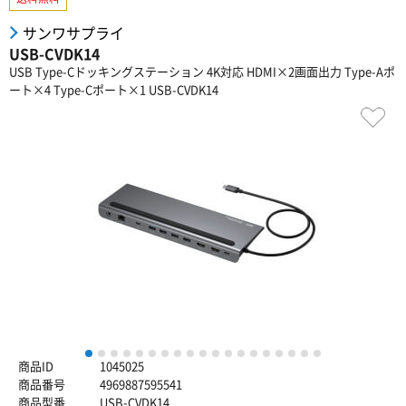
サンワサプライ
USB-CVDK14
USB Type-Cドッキングステーション 4K対応 HDMI×2画面出力 Type-Aポ
ート×4 Type-Cポート×1 USB-CVDK14
1
2
3
4
5
6
7
8
9
10
11
12
13
14
15
16
17
18
19
商品ID
1045025
商品番号
4969887595541
商品型番
USB-CVDK14