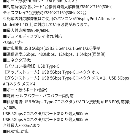
■ポート形状:HDMIタイプA(19pin)メス×2
■対応解像度:各ポート1台接続時最大解像度/3840×2160(60Hz)
ディスプレイ2台接続時/3840×2160(30Hz)×2台
※記載の対応解像度はご使用のパソコンがDisplayPort Alternate
Mode(DP1.4以上)に対応している必要があります。
■最大対応解像度:4K/60Hz
■デュアルディスプレイ出力:対応
<USBハブ>
■対応規格:USB 5Gbps(USB3.2 Gen1/3.1 Gen1/3.0)準拠
■通信速度:5Gbps、480Mbps、12Mbps、1.5Mbps(理論値)
■コネクタ形状:
【パソコン接続側】USB Type-C
【アップストリーム】USB 5Gbps Type-Cコネクタ オス
【ダウンストリーム】USB 5Gbps Type-Cコネクタ メス×1、USB 5Gbps
Aコネクタ メス×4
■ポート数:5ポート(合計)
■電源:セルフパワー・バスパワー両対応
■供給電流:USB 5Gbps Type-Cコネクタ(パソコン接続用)/USB PD対応(最
大100W)
USB 5Gbps Cコネクタ/1ポートあたり最大900mA
USB 5Gbps Aコネクタ/1ポートあたり最大900mA
合計最大3000mAまで
■PD対応:対応