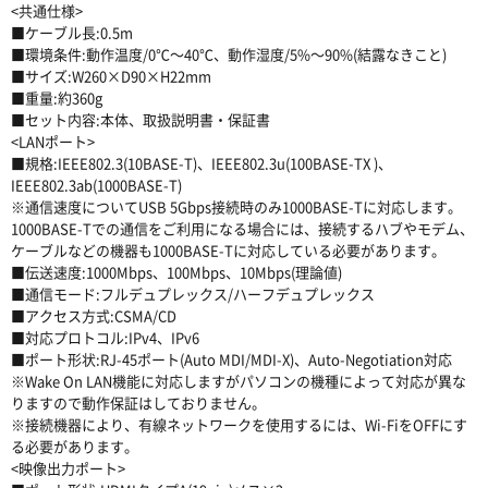
<共通仕様>
■ケーブル長:0.5m
■環境条件:動作温度/0℃〜40℃、動作湿度/5%〜90%(結露なきこと)
■サイズ:W260×D90×H22mm
■重量:約360g
■セット内容:本体、取扱説明書・保証書
<LANポート>
■規格:IEEE802.3(10BASE-T)、IEEE802.3u(100BASE-TX )、
IEEE802.3ab(1000BASE-T)
※通信速度についてUSB 5Gbps接続時のみ1000BASE-Tに対応します。
1000BASE-Tでの通信をご利用になる場合には、接続するハブやモデム、
ケーブルなどの機器も1000BASE-Tに対応している必要があります。
■伝送速度:1000Mbps、100Mbps、10Mbps(理論値)
■通信モード:フルデュプレックス/ハーフデュプレックス
■アクセス方式:CSMA/CD
■対応プロトコル:IPv4、IPv6
■ポート形状:RJ-45ポート(Auto MDI/MDI-X)、Auto-Negotiation対応
※Wake On LAN機能に対応しますがパソコンの機種によって対応が異な
りますので動作保証はしておりません。
※接続機器により、有線ネットワークを使用するには、Wi-FiをOFFにす
る必要があります。
<映像出力ポート>