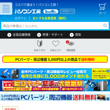
コスパで選ぼう！パソコン工房！
MENU
ご利用ガイド
カート
ログイン
おトクな会員登録（無料）
全国店舗情報
修理・サポート
買取
1
初めての方
お気に入り
閲覧履歴
PCパーツ・周辺機器 5,000円以上の商品で
送料無料
送料無料