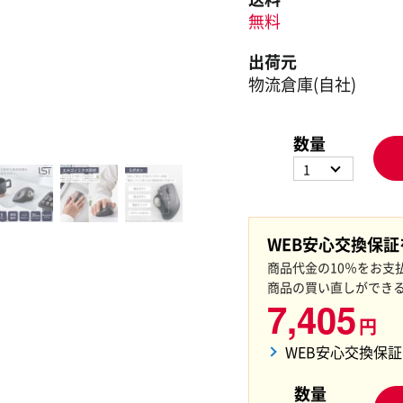
無料
出荷元
物流倉庫(自社)
数量
1
WEB安心交換保
商品代金の10％をお支
商品の買い直しができ
7,405
円
WEB安心交換保
数量