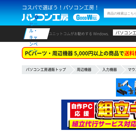
コスパで選ぼう！パソコン工房！
セー
ル・
パソコン
ユニットコムがお勧めする Windows.
キャ
ンペ
ーン
PCパーツ・周辺機器 5,000円以上の商品で
送料
パソコン工房通販トップ
周辺機器
入力機器
マウ