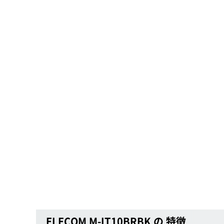
ELECOM M-IT10BRBK の 特徴