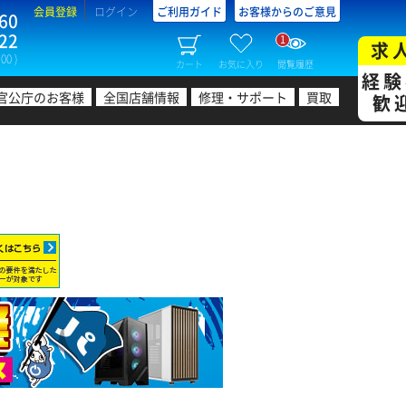
会員登録
ログイン
ご利用ガイド
お客様からのご意見
60
22
1
求
00 )
カート
お気に入り
閲覧履歴
経験
官公庁のお客様
全国店舗情報
修理・サポート
買取
歓