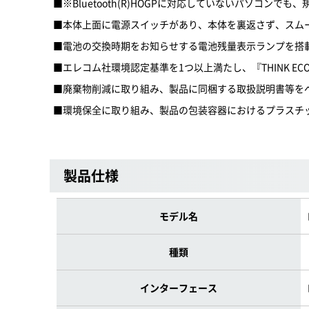
■※Bluetooth(R)HOGPに対応していないパソコンでも、規
■本体上面に電源スイッチがあり、本体を裏返さず、スムー
■電池の交換時期をお知らせする電池残量表示ランプを搭
■エレコム社環境認定基準を1つ以上満たし、『THINK EC
■廃棄物削減に取り組み、製品に同梱する取扱説明書等を
■環境保全に取り組み、製品の包装容器におけるプラスチ
製品仕様
モデル名
種類
インターフェース