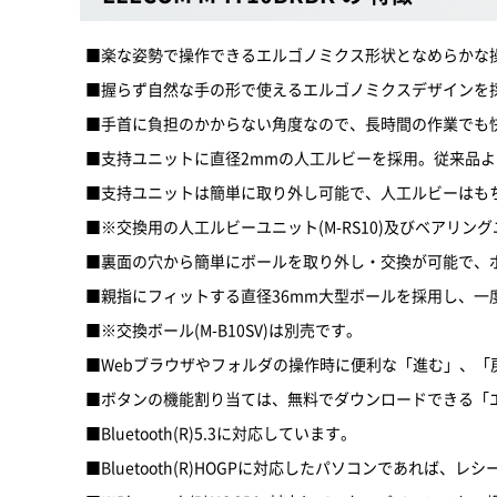
■楽な姿勢で操作できるエルゴノミクス形状となめらかな操
■握らず自然な手の形で使えるエルゴノミクスデザインを
■手首に負担のかからない角度なので、長時間の作業でも
■支持ユニットに直径2mmの人工ルビーを採用。従来品
■支持ユニットは簡単に取り外し可能で、人工ルビーはも
■※交換用の人工ルビーユニット(M-RS10)及びベアリングユ
■裏面の穴から簡単にボールを取り外し・交換が可能で、
■親指にフィットする直径36mm大型ボールを採用し、一
■※交換ボール(M-B10SV)は別売です。
■Webブラウザやフォルダの操作時に便利な「進む」、「
■ボタンの機能割り当ては、無料でダウンロードできる「
■Bluetooth(R)5.3に対応しています。
■Bluetooth(R)HOGPに対応したパソコンであれ