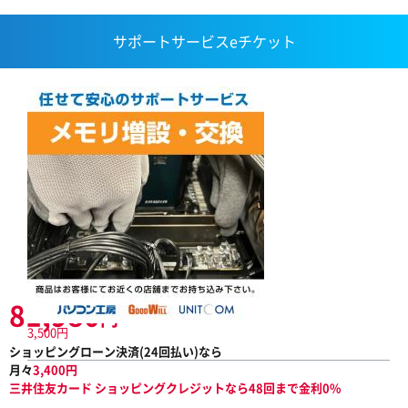
サポートサービスeチケット
81,980
円
3,500円
ショッピングローン決済(
24
回払い)なら
月々
3,400
円
三井住友カード ショッピングクレジットなら48回まで金利0%