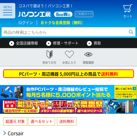
コスパで選ぼう！パソコン工房！
MENU
ご利用ガイド
カート
ログイン
おトクな会員登録（無料）
全国店舗情報
修理・サポート
買取
初めての方
お気に入り
閲覧履歴
PCパーツ・周辺機器 5,000円以上の商品で
送料無料
超還元 対象
選べるセット
送料無料
Corsair