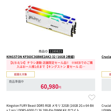
商品ID
1180823
KINGSTON KF560C36BWE2AK2-32 (16GB 2枚組)
Cruci
【8/8-8/14】チラシ連動 店舗限定セール品!! ※WEBでのご購
入はお一人様1点まで【キングストン 夏セール 応…
超還元 対象
商品準備中
60,980
円
Kingston FURY Beast DDR5 RGB メモリ 32GB (16GB 2G x 64-Bit
Crucia
x 2 pcs.) DDR5-6000 CL36 288-Pin DIMM Kit ホワイト
UDIMM