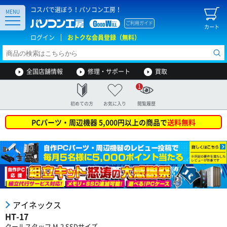
コスパで選ぼう！パソコン工房！
MENU
ご利用ガイド
カート
ログイン
おトクな会員登録（無料）
全国店舗情報
修理・サポート
買取
1
初めての方
お気に入り
閲覧履歴
PCパーツ・周辺機器 5,000円以上の商品で
送料無料
アイネックス
HT-17
クールスタッフ M.2 SSDサイズ