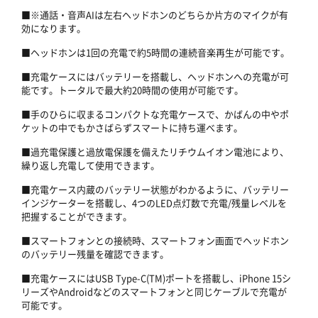
■※通話・音声AIは左右ヘッドホンのどちらか片方のマイクが有
効になります。
■ヘッドホンは1回の充電で約5時間の連続音楽再生が可能です。
■充電ケースにはバッテリーを搭載し、ヘッドホンへの充電が可
能です。トータルで最大約20時間の使用が可能です。
■手のひらに収まるコンパクトな充電ケースで、かばんの中やポ
ケットの中でもかさばらずスマートに持ち運べます。
■過充電保護と過放電保護を備えたリチウムイオン電池により、
繰り返し充電して使用できます。
■充電ケース内蔵のバッテリー状態がわかるように、バッテリー
インジケーターを搭載し、4つのLED点灯数で充電/残量レベルを
把握することができます。
■スマートフォンとの接続時、スマートフォン画面でヘッドホン
のバッテリー残量を確認できます。
■充電ケースにはUSB Type-C(TM)ポートを搭載し、iPhone 15シ
リーズやAndroidなどのスマートフォンと同じケーブルで充電が
可能です。