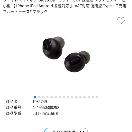
小型 【 iPhone iPad Android 各種対応 】 AAC対応 密閉型 Type‐C 充電
ブルートゥース® ブラック
1
2
3
4
5
6
7
8
9
10
11
12
13
14
15
16
商品ID
1034749
商品番号
4549550300292
商品型番
LBT-TWS16BK