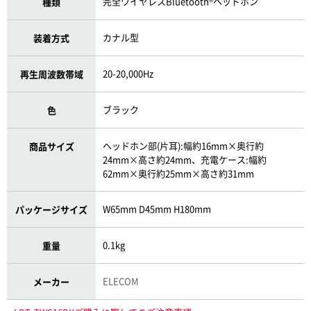
完全ワイヤレスBluetooth®ヘッドホン
種類
カナル型
装着方式
20-20,000Hz
再生周波数帯域
ブラック
色
ヘッドホン部(片耳):幅約16mm×奥行約
商品サイズ
24mm×高さ約24mm、充電ケース:幅約
62mm×奥行約25mm×高さ約31mm
W65mm D45mm H180mm
パッケージサイズ
0.1kg
重量
ELECOM
メーカー