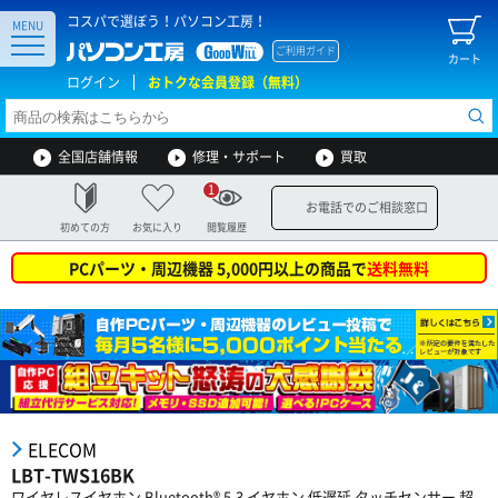
コスパで選ぼう！パソコン工房！
MENU
ご利用ガイド
カート
ログイン
おトクな会員登録（無料）
全国店舗情報
修理・サポート
買取
1
お電話でのご相談窓口
初めての方
お気に入り
閲覧履歴
PCパーツ・周辺機器 5,000円以上の商品で
送料無料
ELECOM
LBT-TWS16BK
ワイヤレスイヤホン Bluetooth® 5.3 イヤホン 低遅延 タッチセンサー 超