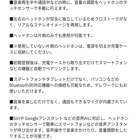
■音楽再生中や通話中などの時に、音量の調節をヘッドホンのタ
ッチセンサーで手軽に行えます。
■左右のヘッドホンが完全に独立しているためクロストークがな
く、リアルなステレオイメージを再現します。
■ヘッドホンは片側のみでも使用が可能です。
■※使用していない片側のヘッドホンは、電源を切るか充電ケー
スに収納してください。
■初期登録後は、充電ケースから取り出すだけでスマートフォン
などの機器と自動でペアリングします。
■スマートフォンやタブレットだけでなく、パソコンなどの
Bluetooth(R)対応機器への接続も可能なため、テレワークにもお
使いいただけます。
■音楽を楽しむだけでなく、通話もできるマイクが内蔵されてい
ます。
■Siriや Googleアシスタント などの音声AIに対応し、ヘッドホン
のタッチセンサーで簡単にスマートフォンなどの音声アシスタン
トが呼び出せます。音声操作で音楽をかけたり、音量調節をした
りすることが可能です。