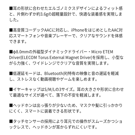
■耳の形状に合わせたエルゴノミクスデザインによるフィット感
と、片側わずか約3.6gの超軽量設計で、快適な装着感を実現しま
した。
■高音質コーデックAACに対応し、iPhoneをはじめとしたAAC対
応スマートフォンや音楽プレーヤーで、クリアなサウンドを体感
できます。
■φ8.0mmの外磁型ダイナミックドライバー・Micro ETEM
Driver(ELECOM Torus External Magnet Driver)を採用し、小型な
がら力強く、ワイドレンジでクリアな音質を実現します。
■低遅延モードは、Bluetooth(R)特有の映像と音の遅延を軽減
し、ストレスなく動画視聴やゲームを楽しめます。
■イヤーキャップはS/M/Lの3サイズ。耳の大きさや形状に合わせ
て最適なサイズが選べて、落下の不安を軽減します。
■ヘッドホンは出っ張りが少ないため、マスクや髪に引っかかり
にくく、スマートに装着できる形状です。
■タッチセンサーの採用により耳元での操作がスムーズかつショ
ックレスで、ヘッドホンが耳からずれにくいです。