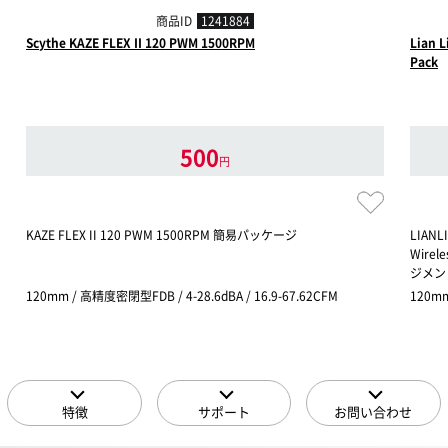
商品ID
1241884
Scythe KAZE FLEX II 120 PWM 1500RPM
Lian L
Pack
500
円
KAZE FLEX II 120 PWM 1500RPM 簡易パッケージ
LIAN
Wirel
ジメント
120mm / 高精度密閉型FDB / 4-28.6dBA / 16.9-67.62CFM
120mm
特徴
サポート
お問い合わせ