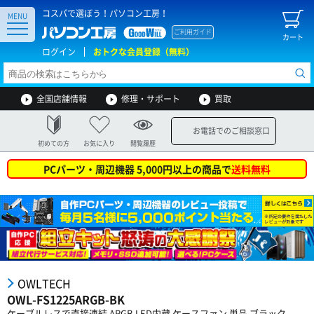
コスパで選ぼう！パソコン工房！
MENU
ご利用ガイド
カート
ログイン
おトクな会員登録（無料）
全国店舗情報
修理・サポート
買取
お電話でのご相談窓口
初めての方
お気に入り
閲覧履歴
PCパーツ・周辺機器 5,000円以上の商品で
送料無料
OWLTECH
OWL-FS1225ARGB-BK
ケーブルレスで直接連結 ARGB LED内蔵 ケースファン 単品 ブラック