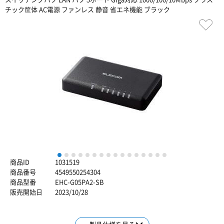
チック筐体 AC電源 ファンレス 静音 省エネ機能 ブラック
1
2
3
4
5
6
7
8
9
10
11
12
13
14
15
16
商品ID
1031519
商品番号
4549550254304
商品型番
EHC-G05PA2-SB
販売開始日
2023/10/28