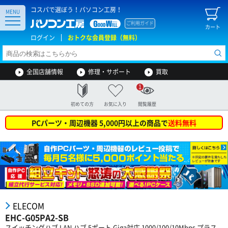
コスパで選ぼう！パソコン工房！
MENU
ご利用ガイド
カート
ログイン
おトクな会員登録（無料）
全国店舗情報
修理・サポート
買取
1
初めての方
お気に入り
閲覧履歴
PCパーツ・周辺機器 5,000円以上の商品で
送料無料
ELECOM
EHC-G05PA2-SB
スイッチングハブ LAN ハブ 5ポート Giga対応 1000/100/10Mbps プラス