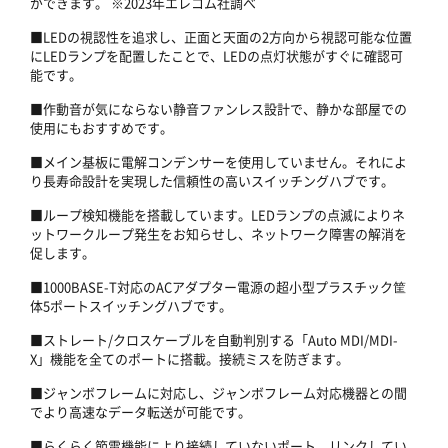
ができます。 ※2023年エレコム社調べ
■LEDの視認性を追求し、正面と天面の2方向から視認可能な位置
にLEDランプを配置したことで、LEDの点灯状態がすぐに確認可
能です。
■作動音が気にならない静音ファンレス設計で、静かな部屋での
使用にもおすすめです。
■メイン基板に電解コンデンサーを使用していません。それによ
り長寿命設計を実現した信頼性の高いスイッチングハブです。
■ループ検知機能を搭載しています。LEDランプの点滅によりネ
ットワークループ発生をお知らせし、ネットワーク障害の解消を
促します。
■1000BASE-T対応のACアダプター電源の超小型プラスチック筐
体5ポートスイッチングハブです。
■ストレート/クロスケーブルを自動判別する「Auto MDI/MDI-
X」機能を全てのポートに搭載。接続ミスを防ぎます。
■ジャンボフレームに対応し、ジャンボフレーム対応機器との間
でより高速なデータ転送が可能です。
■らくらく節電機能により接続していないポート、リンクしてい