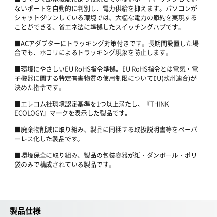
ないポートを自動的に判別し、電力供給を抑えます。パソコンが
シャットダウンしている環境では、大幅な電力の節約を実現する
ことができる、省エネ法に準拠したスイッチングハブです。
■ACアダプターにトラッキング対策付きです。長期間設置した場
合でも、ホコリによるトラッキング現象を防止します。
■環境にやさしいEU RoHS指令準拠。EU RoHS指令とは電気・電
子機器に関する特定有害物質の使用制限についてEU(欧州連合)が
決めた指令です。
■エレコム社環境認定基準を1つ以上満たし、『THINK
ECOLOGY』マークを表示した製品です。
■廃棄物削減に取り組み、製品に同梱する取扱説明書等をペーパ
ーレス化した製品です。
■環境保全に取り組み、製品の包装容器が紙・ダンボール・ポリ
袋のみで構成されている製品です。
製品仕様