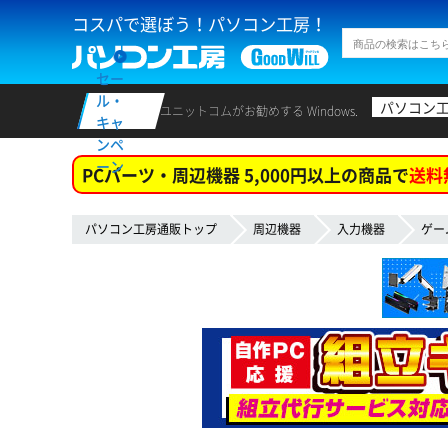
コスパで選ぼう！パソコン工房！
セー
ル・
パソコン
ユニットコムがお勧めする Windows.
キャ
ンペ
ーン
PCパーツ・周辺機器 5,000円以上の商品で
送料
パソコン工房通販トップ
周辺機器
入力機器
ゲー