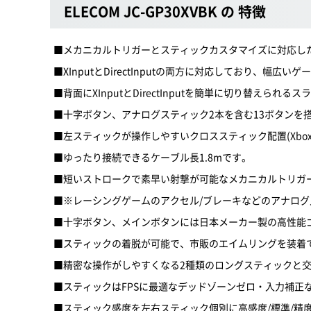
ELECOM JC-GP30XVBK の 特徴
■メカニカルトリガーとスティックカスタマイズに対応したF
■XInputとDirectInputの両方に対応しており、幅広
■背面にXInputとDirectInputを簡単に切り替えら
■十字ボタン、アナログスティック2本を含む13ボタンを
■左スティックが操作しやすいクロススティック配置(Xbo
■ゆったり接続できるケーブル長1.8mです。
■短いストロークで素早い射撃が可能なメカニカルトリガー
■※レーシングゲームのアクセル/ブレーキなどのアナロ
■十字ボタン、メインボタンには日本メーカー製の高性能ゴ
■スティックの着脱が可能で、市販のエイムリングを装着
■精密な操作がしやすくなる2種類のロングスティックと
■スティックはFPSに最適なデッドゾーンゼロ・入力補正
■スティック感度を左右スティック個別に高感度/標準/精