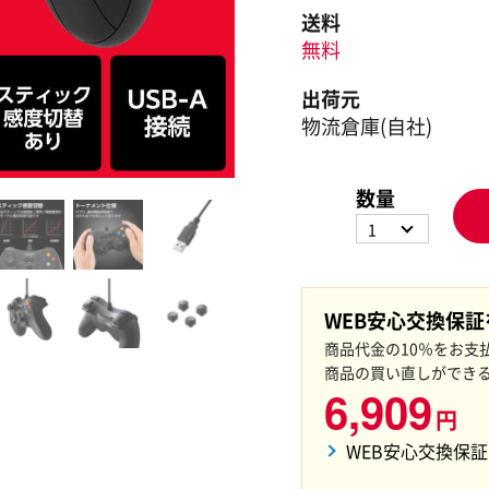
送料
無料
出荷元
物流倉庫(自社)
数量
1
WEB安心交換保
商品代金の10％をお支
商品の買い直しができ
6,909
円
WEB安心交換保