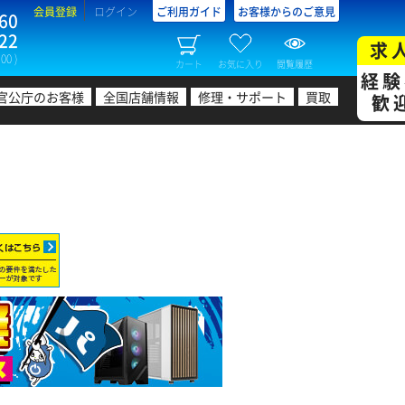
会員登録
ログイン
ご利用ガイド
お客様からのご意見
60
22
求
00 )
カート
お気に入り
閲覧履歴
経験
官公庁のお客様
全国店舗情報
修理・サポート
買取
歓