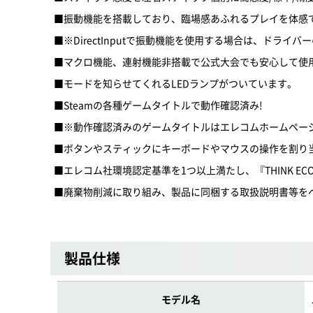
■振動機能を搭載しており、臨場感あふれるプレイを体感
■※DirectInputで振動機能を使用する場合は、ドライ
■マクロ機能、連射機能非搭載で公式大会でも安心して使
■モードを知らせてくれるLEDランプがついています。
■Steamの各種ゲームタイトルで動作確認済み!
■※動作確認済みのゲームタイトルはエレコムホームペー
■ボタンやスティックにキーボードやマウスの操作を割り
■エレコム社環境認定基準を1つ以上満たし、『THINK EC
■廃棄物削減に取り組み、製品に同梱する取扱説明書等を
製品仕様
モデル名