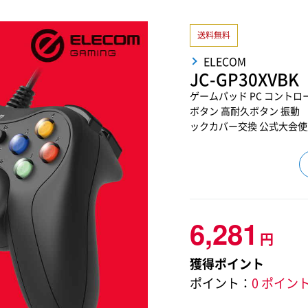
送料無料
ELECOM
JC-GP30XVBK
ゲームパッド PC コントローラー
ボタン 高耐久ボタン 振動 【 W
ックカバー交換 公式大会使
6,281
円
獲得ポイント
ポイント：
0 ポイン