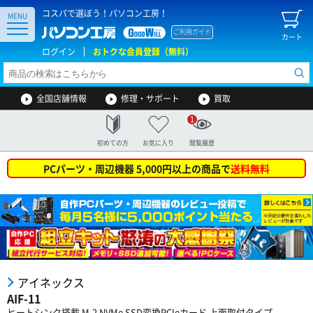
コスパで選ぼう！パソコン工房！
MENU
ご利用ガイド
カート
ログイン
おトクな会員登録（無料）
全国店舗情報
修理・サポート
買取
1
初めての方
お気に入り
閲覧履歴
PCパーツ・周辺機器 5,000円以上の商品で
送料無料
アイネックス
AIF-11
ヒートシンク搭載 M.2 NVMe SSD変換PCIeカード 上面取付タイプ