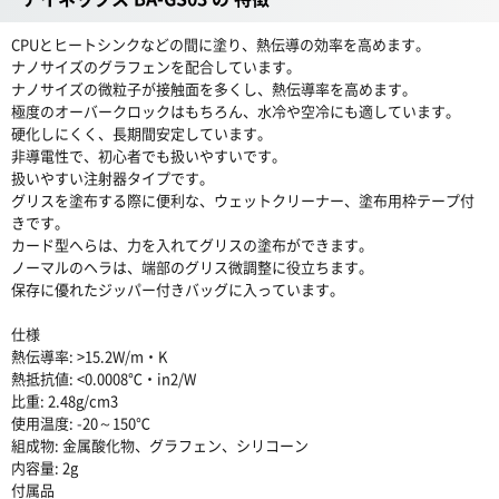
CPUとヒートシンクなどの間に塗り、熱伝導の効率を高めます。
ナノサイズのグラフェンを配合しています。
ナノサイズの微粒子が接触面を多くし、熱伝導率を高めます。
極度のオーバークロックはもちろん、水冷や空冷にも適しています。
硬化しにくく、長期間安定しています。
非導電性で、初心者でも扱いやすいです。
扱いやすい注射器タイプです。
グリスを塗布する際に便利な、ウェットクリーナー、塗布用枠テープ付
きです。
カード型へらは、力を入れてグリスの塗布ができます。
ノーマルのヘラは、端部のグリス微調整に役立ちます。
保存に優れたジッパー付きバッグに入っています。
仕様
熱伝導率: >15.2W/m・K
熱抵抗値: <0.0008℃・in2/W
比重: 2.48g/cm3
使用温度: -20～150℃
組成物: 金属酸化物、グラフェン、シリコーン
内容量: 2g
付属品