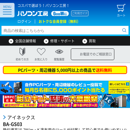
コスパで選ぼう！パソコン工房！
MENU
ご利用ガイド
カート
ログイン
おトクな会員登録（無料）
全国店舗情報
修理・サポート
買取
お電話でのご相談窓口
初めての方
お気に入り
閲覧履歴
PCパーツ・周辺機器 5,000円以上の商品で
送料無料
アイネックス
BA-GS03
熱伝導率15.2W/m・K 塗布用のツールが付属して初心者でも使いやすいハ