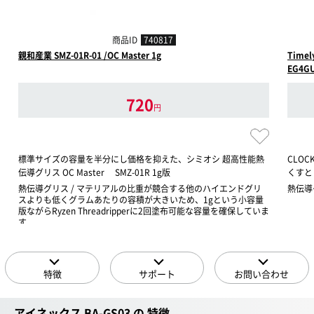
商品ID
740817
親和産業 SMZ-01R-01 /OC Master 1g
Time
EG4G
720
円
標準サイズの容量を半分にし価格を抑えた、シミオシ 超高性能熱
CLOC
伝導グリス OC Master SMZ-01R 1g版
くすと
熱伝導グリス / マテリアルの比重が競合する他のハイエンドグリ
熱伝導グ
スよりも低くグラムあたりの容積が大きいため、1gという小容量
版ながらRyzen Threadripperに2回塗布可能な容量を確保していま
す
特徴
サポート
お問い合わせ
アイネックス BA-GS03 の 特徴