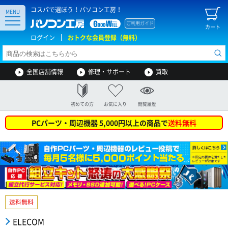
コスパで選ぼう！パソコン工房！
MENU
ご利用ガイド
カート
ログイン
おトクな会員登録（無料）
全国店舗情報
修理・サポート
買取
初めての方
お気に入り
閲覧履歴
PCパーツ・周辺機器 5,000円以上の商品で
送料無料
送料無料
ELECOM