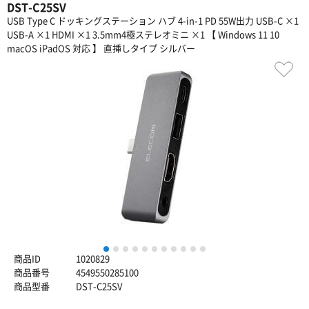
DST-C25SV
USB Type C ドッキングステーション ハブ 4-in-1 PD 55W出力 USB-C ×1
USB-A ×1 HDMI ×1 3.5mm4極ステレオミニ ×1 【 Windows 11 10
macOS iPadOS 対応 】 直挿しタイプ シルバー
1
2
3
4
5
6
7
8
9
10
11
商品ID
1020829
商品番号
4549550285100
商品型番
DST-C25SV