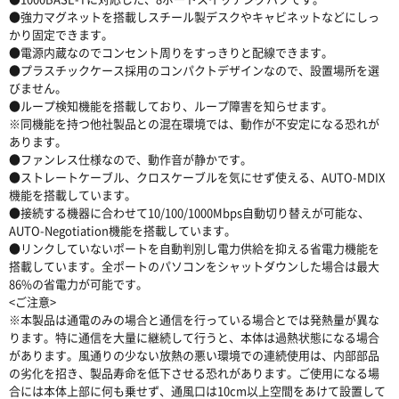
●強力マグネットを搭載しスチール製デスクやキャビネットなどにしっ
かり固定できます。
●電源内蔵なのでコンセント周りをすっきりと配線できます。
●プラスチックケース採用のコンパクトデザインなので、設置場所を選
びません。
●ループ検知機能を搭載しており、ループ障害を知らせます。
※同機能を持つ他社製品との混在環境では、動作が不安定になる恐れが
あります。
●ファンレス仕様なので、動作音が静かです。
●ストレートケーブル、クロスケーブルを気にせず使える、AUTO-MDIX
機能を搭載しています。
●接続する機器に合わせて10/100/1000Mbps自動切り替えが可能な、
AUTO-Negotiation機能を搭載しています。
●リンクしていないポートを自動判別し電力供給を抑える省電力機能を
搭載しています。全ポートのパソコンをシャットダウンした場合は最大
86%の省電力が可能です。
<ご注意>
※本製品は通電のみの場合と通信を行っている場合とでは発熱量が異な
ります。特に通信を大量に継続して行うと、本体は過熱状態になる場合
があります。風通りの少ない放熱の悪い環境での連続使用は、内部部品
の劣化を招き、製品寿命を低下させる恐れがあります。ご使用になる場
合には本体上部に何も乗せず、通風口は10cm以上空間をあけて設置して