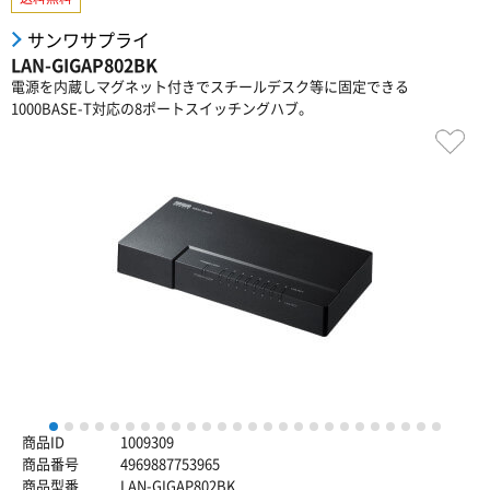
サンワサプライ
LAN-GIGAP802BK
電源を内蔵しマグネット付きでスチールデスク等に固定できる
1000BASE-T対応の8ポートスイッチングハブ。
1
2
3
4
5
6
7
8
9
10
11
12
13
14
15
16
17
18
19
20
21
22
23
24
25
26
商品ID
1009309
商品番号
4969887753965
商品型番
LAN-GIGAP802BK