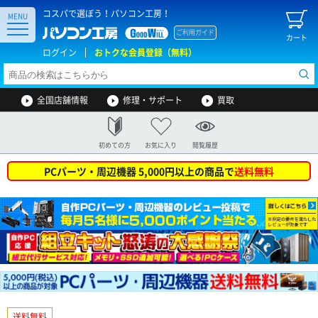
コスパで選ぼう！パソコン工房！
MENU
ご利用ガイド
カート
ログイン
おトクな会員登録（無料）
全国店舗情報
修理・サポート
買取
初めての方
お気に入り
閲覧履歴
PCパーツ・周辺機器 5,000円以上の商品で
送料無料
送料無料