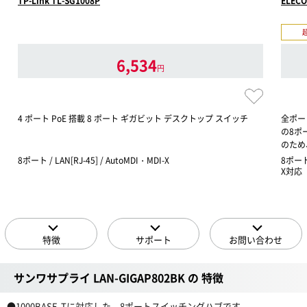
TP-Link TL-SG1008P
ELECO
6,534
円
4 ポート PoE 搭載 8 ポート ギガビット デスクトップ スイッチ
全ポー
の8ポ
のため
8ポート / LAN[RJ-45] / AutoMDI・MDI-X
8ポート
X対応
特徴
サポート
お問い合わせ
サンワサプライ LAN-GIGAP802BK の 特徴
●1000BASE-Tに対応した、8ポートスイッチングハブです。