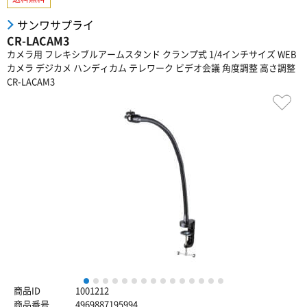
サンワサプライ
CR-LACAM3
カメラ用 フレキシブルアームスタンド クランプ式 1/4インチサイズ WEB
カメラ デジカメ ハンディカム テレワーク ビデオ会議 角度調整 高さ調整
CR-LACAM3
1
2
3
4
5
6
7
8
9
10
11
12
13
14
15
商品ID
1001212
商品番号
4969887195994