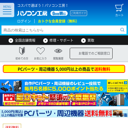
コスパで選ぼう！パソコン工房！
MENU
ご利用ガイド
カート
ログイン
おトクな会員登録（無料）
全国店舗情報
修理・サポート
買取
お電話でのご相談窓口
初めての方
お気に入り
閲覧履歴
PCパーツ・周辺機器 5,000円以上の商品で
送料無料
送料無料