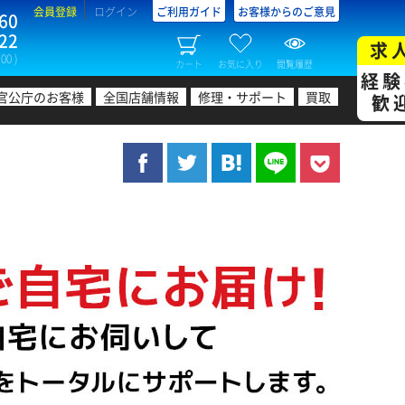
会員登録
ログイン
ご利用ガイド
お客様からのご意見
60
22
求
00 )
カート
お気に入り
閲覧履歴
経験
官公庁のお客様
全国店舗情報
修理・サポート
買取
歓