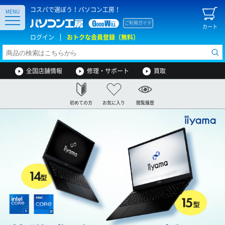
コスパで選ぼう！パソコン工房！
MENU
ご利用ガイド
カート
ログイン
おトクな会員登録（無料）
全国店舗情報
修理・サポート
買取
初めての方
お気に入り
閲覧履歴