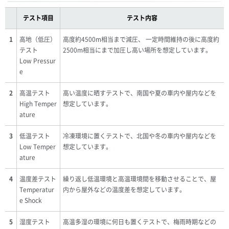
テスト項目
テスト内容
1
高地（低圧）
高度約4500m相当まで減圧、 一定時間維持の後に高度約
テスト
2500m相当にまで加圧し高い場所を想定しています。
Low Pressur
e
2
高温テスト
高い温度に晒すテストで、南国や夏の車内や屋内などを
High Temper
想定しています。
ature
3
低温テスト
冷凍環境に置くテストで、北国や冬の車内や屋内などを
Low Temper
想定しています。
ature
4
温度差テスト
繰り返し低温環境と高温環境間を移動させることで、屋
Temperatur
内から屋外などの温度差を想定しています。
e Shock
5
湿度テスト
高温多湿の環境に何日も置くテストで、梅雨時期などの