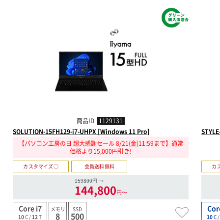
商品ID
1129131
SOLUTION-15FH129-i7-UHPX [Windows 11 Pro]
STYLE
【パソコン工房の日 超大感謝セール 8/21(金)11:59まで】通常
価格より15,000円引き!
カスタマイズ○
会員送料無料
カ
159800円
→
144,800
円〜
Core i7
Cor
メモリ
SSD
8
500
10
C /
12
T
10
C 