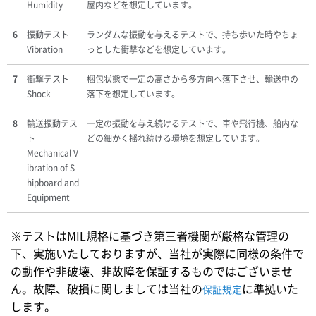
Humidity
屋内などを想定しています。
6
振動テスト
ランダムな振動を与えるテストで、持ち歩いた時やちょ
Vibration
っとした衝撃などを想定しています。
7
衝撃テスト
梱包状態で一定の高さから多方向へ落下させ、輸送中の
Shock
落下を想定しています。
8
輸送振動テス
一定の振動を与え続けるテストで、車や飛行機、船内な
ト
どの細かく揺れ続ける環境を想定しています。
Mechanical V
ibration of S
hipboard and
Equipment
※テストはMIL規格に基づき第三者機関が厳格な管理の
下、実施いたしておりますが、当社が実際に同様の条件で
の動作や非破壊、非故障を保証するものではございませ
ん。故障、破損に関しましては当社の
に準拠いた
保証規定
します。