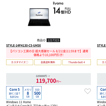
商品ID
1217315
STYLE-14FH130-C5-UH5X
STYLE
【パソコン工房の日 超大感謝セール 8/21(金)11:59まで】通常
価格より10,100円引き!
カスタマイズ○
会員送料無料
Thunderbolt 4
カ
129800円
→
119,700
円〜
Core 5
Cor
メモリ
SSD
8
500
10
C /
12
T
10
C 
GB
GB
5.0
GHz
5.0
Windows 11 Home
Windo
インテル® Core™ 5 プロセッサー 120U
インテル