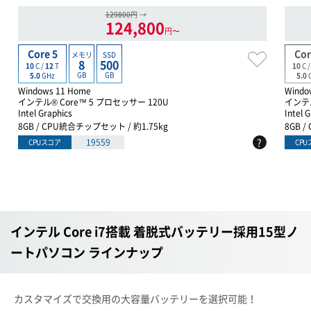
129800円
→
124,800
円〜
Core 5
Cor
メモリ
SSD
8
500
10
C /
12
T
10
C 
GB
GB
5.0
GHz
5.0
Windows 11 Home
Windo
インテル® Core™ 5 プロセッサー 120U
インテル
Intel Graphics
Intel 
8GB / CPU統合チップセット / 約1.75kg
8GB 
?
19559
CPUスコア
CP
インテル Core i7搭載 着脱式バッテリー採用15型ノ
ートパソコン ラインナップ
カスタマイズで交換用の大容量バッテリーを選択可能！