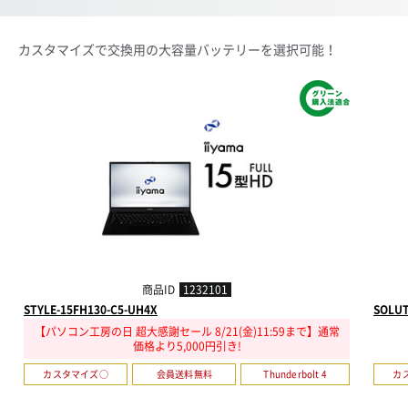
カスタマイズで交換用の大容量バッテリーを選択可能！
商品ID
1232101
STYLE-15FH130-C5-UH4X
SOLUT
【パソコン工房の日 超大感謝セール 8/21(金)11:59まで】通常
価格より5,000円引き!
カスタマイズ○
会員送料無料
Thunderbolt 4
カ