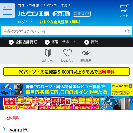
コスパで選ぼう！パソコン工房！
MENU
ご利用ガイド
カート
ログイン
おトクな会員登録（無料）
全国店舗情報
修理・サポート
買取
初めての方
お気に入り
閲覧履歴
PCパーツ・周辺機器 5,000円以上の商品で
送料無料
送料無料
iiyama PC