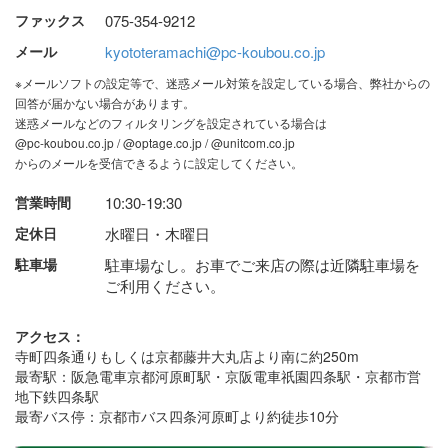
ファックス
075-354-9212
メール
kyototeramachi@pc-koubou.co.jp
※メールソフトの設定等で、迷惑メール対策を設定している場合、弊社からの
回答が届かない場合があります。
迷惑メールなどのフィルタリングを設定されている場合は
@pc-koubou.co.jp / @optage.co.jp / @unitcom.co.jp
からのメールを受信できるように設定してください。
営業時間
10:30-19:30
定休日
水曜日・木曜日
駐車場
駐車場なし。お車でご来店の際は近隣駐車場を
ご利用ください。
アクセス：
寺町四条通りもしくは京都藤井大丸店より南に約250m
最寄駅：阪急電車京都河原町駅・京阪電車祇園四条駅・京都市営
地下鉄四条駅
最寄バス停：京都市バス四条河原町より約徒歩10分