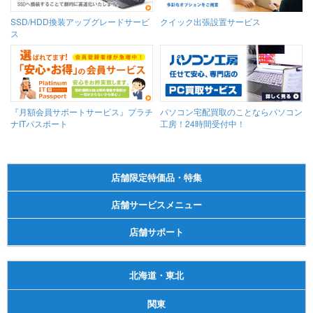
SSD/HDD換装アップグレードサービ
クイック出張設置サービス
ス
『月額会員サポートサービス』プラチ
パソコン宅配買取のことならパソコン
ナITパスポート
工房！24時間受付中！
店舗限定特価品・特集
店舗サービスメニュー
店舗サポート
北海道・東北
関東