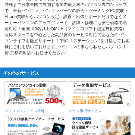
沖縄まで日本全国で展開する国内最大級のパソコン専門ショップ
で、最新パソコン、パソコンパーツの販売・ゲーミングPC買取・i
Phone買取からパソコン設定、設置・出張サポートだけでなくメ
ーカーパソコンのアップグレード・故障・修理にも安心価格で迅
速対応！全国150名以上のMCP（マイクロソフト認定技術資格）
取得スタッフを中心とした高品質のサービス対応であなたのパソ
コンライフを徹底サポート！”街のITステーション”を目指してお客
様にご利用頂いております。パソコンの事なら私たちパソコン工
房 京都寺町店へお任せください！
その他のサービス
パソコンワンコイン診断
データ復旧サービス