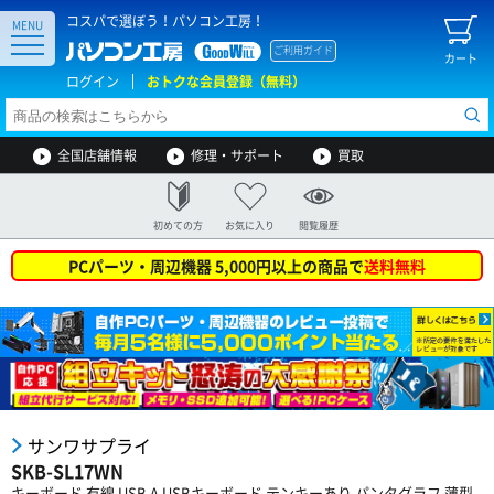
コスパで選ぼう！パソコン工房！
MENU
ご利用ガイド
カート
ログイン
おトクな会員登録（無料）
全国店舗情報
修理・サポート
買取
初めての方
お気に入り
閲覧履歴
PCパーツ・周辺機器 5,000円以上の商品で
送料無料
サンワサプライ
SKB-SL17WN
キーボード 有線 USB A USBキーボード テンキーあり パンタグラフ 薄型