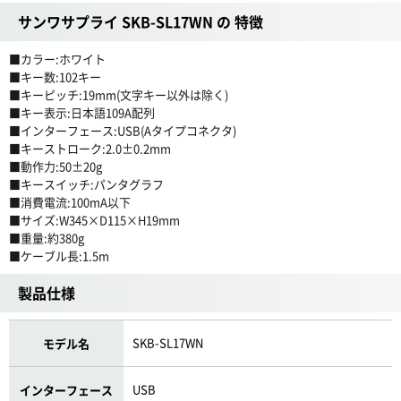
サンワサプライ SKB-SL17WN の 特徴
■カラー:ホワイト
■キー数:102キー
■キーピッチ:19mm(文字キー以外は除く)
■キー表示:日本語109A配列
■インターフェース:USB(Aタイプコネクタ)
■キーストローク:2.0±0.2mm
■動作力:50±20g
■キースイッチ:パンタグラフ
■消費電流:100mA以下
■サイズ:W345×D115×H19mm
■重量:約380g
■ケーブル長:1.5m
製品仕様
SKB-SL17WN
モデル名
USB
インターフェース