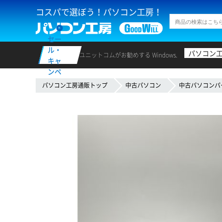
コスパで選ぼう！パソコン工房！
セー
ル・
パソコン
ユニットコムがお勧めする Windows.
キャ
ンペ
ーン
パソコン工房通販トップ
中古パソコン
中古パソコンパ