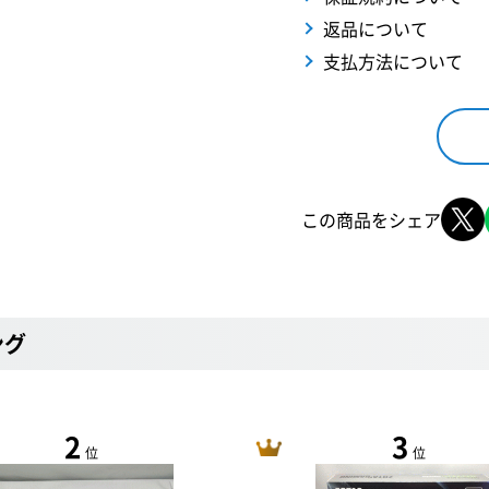
返品について
支払方法について
この商品をシェア
ング
2
3
位
位