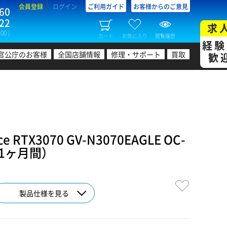
会員登録
ログイン
ご利用ガイド
お客様からのご意見
60
22
求
00 )
カート
お気に入り
閲覧履歴
経験
官公庁のお客様
全国店舗情報
修理・サポート
買取
歓
 RTX3070 GV-N3070EAGLE OC-
1ヶ月間）
製品仕様を見る