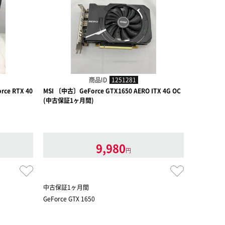
商品ID
1251281
ce RTX 40
MSI 〔中古〕GeForce GTX1650 AERO ITX 4G OC
MSI 〔中古〕
(中古保証1ヶ月間)
古保証1ヶ
【中古値下
9,980
円
中古保証1ヶ月間
中古保証1
GeForce GTX 1650
GeForce RT