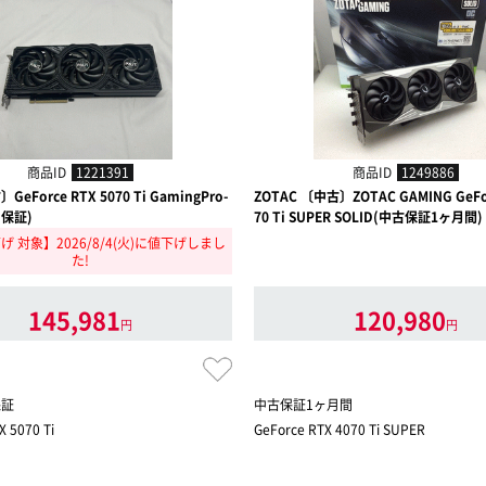
商品ID
1221391
商品ID
1249886
〕GeForce RTX 5070 Ti GamingPro-
ZOTAC 〔中古〕ZOTAC GAMING GeFor
月保証)
70 Ti SUPER SOLID(中古保証1ヶ月間)
 対象】2026/8/4(火)に値下げしまし
た!
145,981
120,980
円
円
保証
中古保証1ヶ月間
X 5070 Ti
GeForce RTX 4070 Ti SUPER