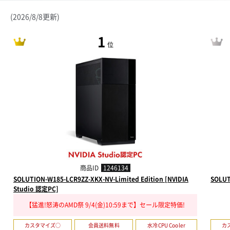
(2026/8/8更新)
1
位
商品ID
1246134
SOLUTION-W185-LCR9ZZ-XKX-NV-Limited Edition [NVIDIA
SOLUT
Studio 認定PC]
【猛進!怒涛のAMD祭 9/4(金)10:59まで】セール限定特価!
カスタマイズ○
会員送料無料
水冷CPU Cooler
カ