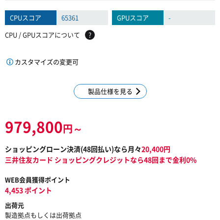
CPUスコア
65361
GPUスコア
-
CPU / GPUスコアについて
?
カスタマイズの変更可
製品仕様を見る
979,800
円～
ショッピングローン決済(
48
回払い)なら月々
20,400
円
三井住友カード ショッピングクレジットなら48回まで金利0%
WEB会員獲得ポイント
4,453 ポイント
出荷元
製造拠点もしくは出荷拠点