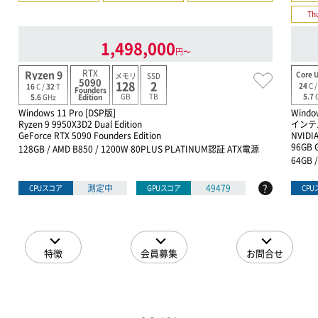
Th
1,498,000
円〜
RTX
Ryzen 9
Core U
メモリ
SSD
5090
128
2
24
C 
16
C /
32
T
Founders
GB
TB
5.7
5.6
GHz
Edition
Windows 11 Pro [DSP版]
Windo
Ryzen 9 9950X3D2 Dual Edition
インテル
GeForce RTX 5090 Founders Edition
NVIDIA
96GB 
128GB / AMD B850 / 1200W 80PLUS PLATINUM認証 ATX電源
64GB 
?
測定中
49479
CPUスコア
GPUスコア
CP
特徴
会員募集
お問合せ