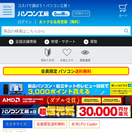
コスパで選ぼう！パソコン工房！
MENU
ご利用ガイド
カート
ログイン
おトクな会員登録（無料）
全国店舗情報
修理・サポート
買取
初めての方
お気に入り
閲覧履歴
会員限定 パソコン
送料無料
カスタマイズ○
会員限定送料無料
水冷CPU Cooler